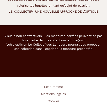
valorise les lunettes en tant qu’objet de passion.
LE «COLLECTIF», UNE NOUVELLE APPROCHE DE L’OPTIQUE
Visuels non contractuels - les montures portées peuvent ne pas
faire partie de nos collections en magasin.
Votre opticien Le Collectif des Lunetiers pourra vous proposer
une sélection dans l'esprit de la monture présentée.
Recrutement
Mentions légales
Cookies