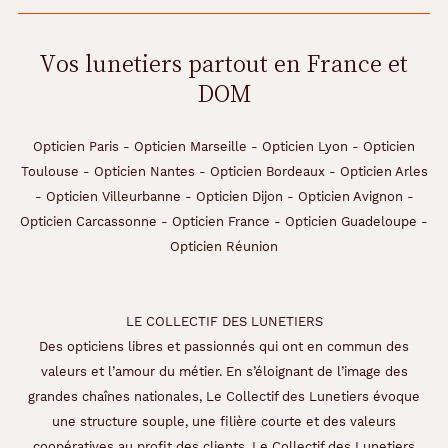
Vos lunetiers partout en France et
DOM
Opticien Paris
-
Opticien Marseille
-
Opticien Lyon
-
Opticien
Toulouse
-
Opticien Nantes
-
Opticien Bordeaux
-
Opticien Arles
-
Opticien Villeurbanne
-
Opticien Dijon
-
Opticien Avignon
-
Opticien Carcassonne
-
Opticien France
-
Opticien Guadeloupe
-
Opticien Réunion
LE COLLECTIF DES LUNETIERS
Des opticiens libres et passionnés qui ont en commun des
valeurs et l’amour du métier. En s’éloignant de l’image des
grandes chaînes nationales, Le Collectif des Lunetiers évoque
une structure souple, une filière courte et des valeurs
coopératives au profit des clients. Le Collectif des Lunetiers