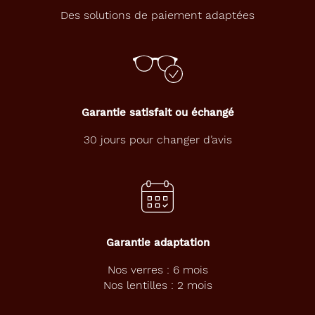
Des solutions de paiement adaptées
Forme
de
la
monture
Papillon
Couleur
Garantie satisfait ou échangé
de
la
30 jours pour changer d’avis
monture
801
Rose
Pale
Type
de
Garantie adaptation
montage
Nos verres : 6 mois
Cerclé
Nos lentilles : 2 mois
Matière