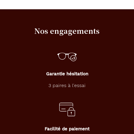
détaillée
de
la
monture
Nos engagements
9.1 mm
125 mm
Garantie hésitation
45 mm
16 mm
3 paires à l'essai
Détails
techniques
Genre
Facilité de paiement
Enfant