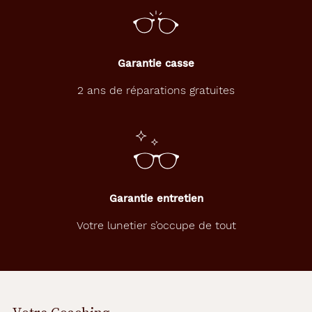
Plastique
Fournisseur
Garantie casse
Opal
Marque
2 ans de réparations gratuites
Barbie
Garantie entretien
Votre lunetier s’occupe de tout