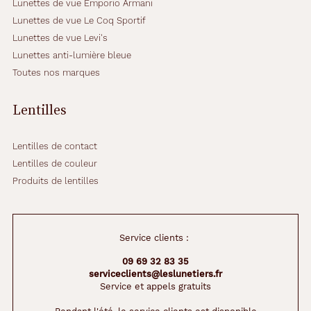
Lunettes de vue Emporio Armani
n
c
Lunettes de vue Le Coq Sportif
é
Lunettes de vue Levi's
h
Lunettes anti-lumière bleue
a
Toutes nos marques
b
i
l
Lentilles
l
e
r
Lentilles de contact
a
Lentilles de couleur
t
Produits de lentilles
r
è
s
b
Service clients :
i
e
09 69 32 83 35
n
serviceclients@leslunetiers.fr
l
Service et appels gratuits
e