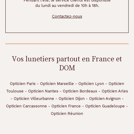
s
Pendant l'été, le service clients est disponible
du lundi au vendredi de 10h à 18h.
v
i
Contactez-nous
s
a
g
e
s
a
u
Vos lunetiers partout en France et
x
DOM
t
r
a
i
Opticien Paris
-
Opticien Marseille
-
Opticien Lyon
-
Opticien
t
Toulouse
-
Opticien Nantes
-
Opticien Bordeaux
-
Opticien Arles
s
-
Opticien Villeurbanne
-
Opticien Dijon
-
Opticien Avignon
-
a
Opticien Carcassonne
-
Opticien France
-
Opticien Guadeloupe
-
r
r
Opticien Réunion
o
n
d