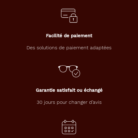
a
m
a
r
q
u
Facilité de paiement
e
C
Des solutions de paiement adaptées
i
t
i
z
e
n
c
Garantie satisfait ou échangé
o
n
30 jours pour changer d’avis
v
i
e
n
d