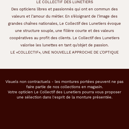
LE COLLECTIF DES LUNETIERS
i
s
Des opticiens libres et passionnés qui ont en commun des
.
valeurs et l’amour du métier. En s’éloignant de l’image des
grandes chaînes nationales, Le Collectif des Lunetiers évoque
Dimensions
une structure souple, une filière courte et des valeurs
de
coopératives au profit des clients. Le Collectif des Lunetiers
valorise les lunettes en tant qu’objet de passion.
la
LE «COLLECTIF», UNE NOUVELLE APPROCHE DE L’OPTIQUE
monture
Visuels non contractuels - les montures portées peuvent ne pas
140 mm
36 mm
faire partie de nos collections en magasin.
Votre opticien Le Collectif des Lunetiers pourra vous proposer
une sélection dans l'esprit de la monture présentée.
54 mm
16 mm
Détails