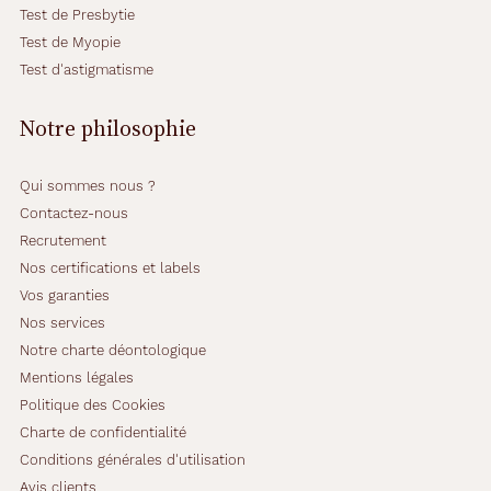
e
Test de Presbytie
t
Test de Myopie
m
o
Test d'astigmatisme
d
e
Notre philosophie
r
n
e
Qui sommes nous ?
.
Contactez-nous
L
Recrutement
a
m
Nos certifications et labels
o
Vos garanties
n
Nos services
t
Notre charte déontologique
u
r
Mentions légales
e
Politique des Cookies
r
Charte de confidentialité
e
Conditions générales d'utilisation
c
t
Avis clients