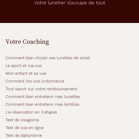
Votre lunetier s’occupe de tout
i
c
h
e
r
c
Votre Coaching
h
e
n
Comment bien choisir ses lunettes de soleil
t
u
Le sport et ma vue
n
Mon enfant et sa vue
s
Comment lire une ordonnance
t
Tout savoir sur votre remboursement
y
l
Comment bien entretenir mes lunettes
e
Comment bien entretenir mes lentilles
s
L'e-réservation en 3 étapes
o
Test de visagisme
b
r
Test de vue en ligne
e
Test de daltonisme