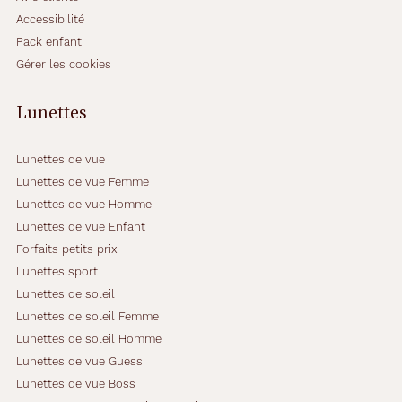
a
Accessibilité
n
Pack enfant
g
Gérer les cookies
u
l
a
Lunettes
i
r
e
Lunettes de vue
c
Lunettes de vue Femme
o
Lunettes de vue Homme
u
Lunettes de vue Enfant
l
e
Forfaits petits prix
u
Lunettes sport
r
Lunettes de soleil
b
Lunettes de soleil Femme
l
e
Lunettes de soleil Homme
u
Lunettes de vue Guess
f
Lunettes de vue Boss
o