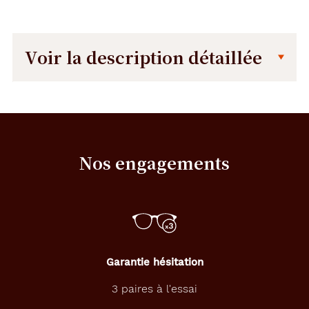
Voir la description détaillée
Description
Description
détaillée
C
e
s
Nos engagements
l
u
n
e
t
t
e
s
Garantie hésitation
d
e
3 paires à l'essai
l