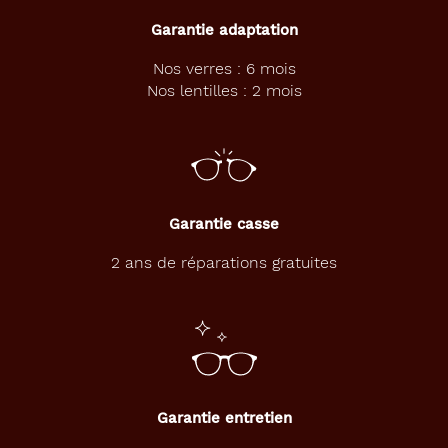
r
o
Garantie adaptation
n
t
Nos verres : 6 mois
p
Nos lentilles : 2 mois
a
r
f
a
i
t
e
Garantie casse
m
e
2 ans de réparations gratuites
n
t
à
c
e
u
x
Garantie entretien
q
u