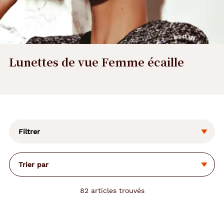
Lunettes de vue Femme écaille
L
a
m
o
Filtrer
d
i
f
Trier par
i
c
a
82
articles trouvés
t
i
o
n