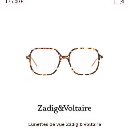
175,00 €
p
a
g
e
Lunettes de vue
Zadig & Voltaire