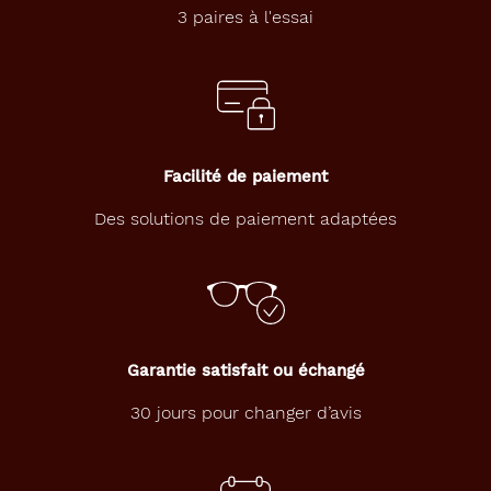
n
3 paires à l'essai
n
e
s
q
u
i
s
Facilité de paiement
o
u
Des solutions de paiement adaptées
h
a
i
t
e
n
t
Garantie satisfait ou échangé
r
a
30 jours pour changer d’avis
y
o
n