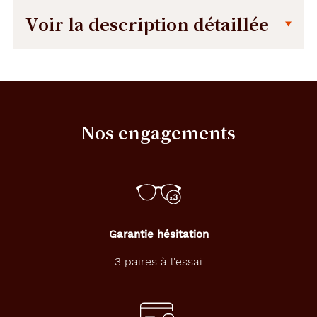
Voir la description détaillée
Description
Description
détaillée
N
/
A
Nos engagements
Dimensions
de
la
monture
Garantie hésitation
3 paires à l'essai
140 mm
45 mm