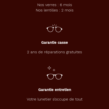
532
Nos verres : 6 mois
Bleu
Nos lentilles : 2 mois
Fonce
Polarisant
Non
Type
de
Garantie casse
verres
compatibles
2 ans de réparations gratuites
Progressifs
Unifocaux
Type
de
montage
Garantie entretien
Cerclé
Votre lunetier s’occupe de tout
Matière