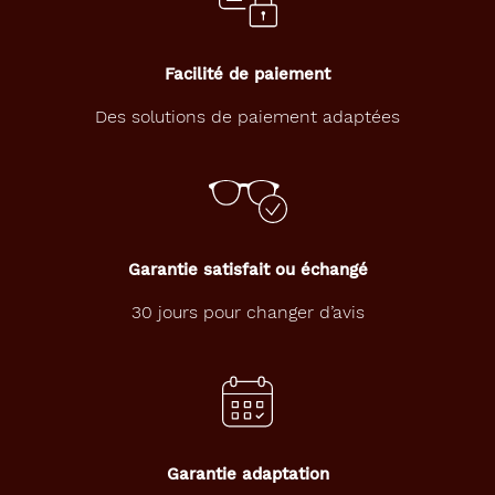
51 mm
19 mm
Facilité de paiement
Détails
Des solutions de paiement adaptées
techniques
Genre
Femme
Forme
Garantie satisfait ou échangé
de
la
30 jours pour changer d’avis
monture
Ronde
Couleur
de
la
monture
Garantie adaptation