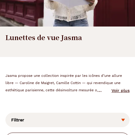
Lunettes de vue Jasma
Jasma propose une collection inspirée par les icônes d’une allure
libre — Caroline de Maigret, Camille Cottin — qui revendique une
esthétique parisienne, cette désinvolture mesurée où chaque détail
Voir plus
compte. Elle est à mi-chemin entre accessoire et signature. Les
L
montures optiques s’adressent aux femmes de 20 à 40 ans en quête
a
d’une élégance spontannée, à la fois subtile et assumée.
m
Les formes sont franches mais jamais rigides, les lignes épurées mais
o
Filtrer
d
chargées de caractère. Minimalistes en apparence, les modèles
i
portent en eux cette touche assumée qui change tout.