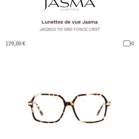
c
h
a
r
Lunettes de vue
Jasma
g
e
JAS2602 110 GRIS FONCE CRIST
l
a
129,00 €
p
a
g
e