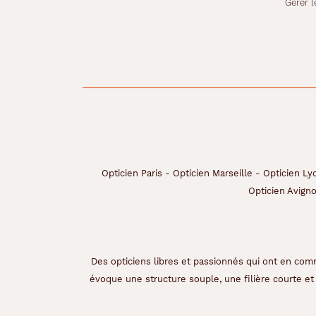
Gérer l
c
r
è
t
e
,
f
a
c
i
l
e
à
Opticien Paris
-
Opticien Marseille
-
Opticien Ly
p
Opticien Avign
o
r
t
e
r
Des opticiens libres et passionnés qui ont en comm
e
évoque une structure souple, une filière courte et 
t
g
a