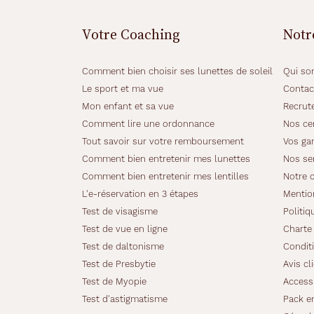
n
i
Votre Coaching
Notr
n
e
à
Comment bien choisir ses lunettes de soleil
Qui so
l
Le sport et ma vue
Contac
a
Mon enfant et sa vue
Recrut
f
o
Comment lire une ordonnance
Nos cer
i
Tout savoir sur votre remboursement
Vos gar
s
Comment bien entretenir mes lunettes
Nos se
c
Comment bien entretenir mes lentilles
Notre 
l
a
L'e-réservation en 3 étapes
Mentio
s
Test de visagisme
Politiq
s
Test de vue en ligne
Charte 
e
Test de daltonisme
Conditi
e
t
Test de Presbytie
Avis cl
d
Test de Myopie
Accessi
i
Test d'astigmatisme
Pack e
s