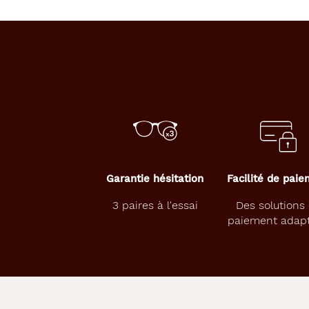
détaillée
J
o
l
i
e
m
o
n
t
u
r
Garantie hésitation
Facilité de pai
e
J
3 paires à l'essai
Des solutions
a
paiement adap
s
m
a
f
é
m
i