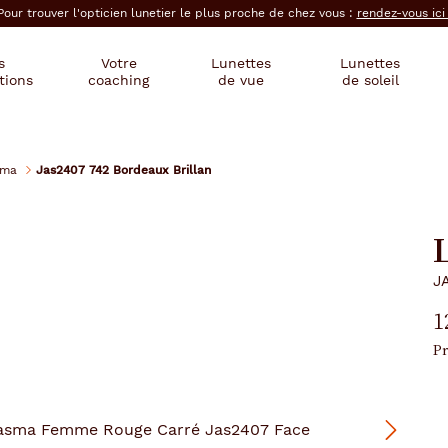
Pour trouver l'opticien lunetier le plus proche de chez vous :
rendez-vous ic
s
Votre
Lunettes
Lunettes
tions
coaching
de vue
de soleil
sma
Jas2407 742 Bordeaux Brillan
J
1
Pr
Suivant