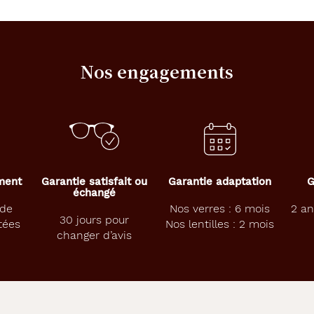
Nos engagements
ement
Garantie satisfait ou
Garantie adaptation
G
échangé
 de
Nos verres : 6 mois
2 an
30 jours pour
tées
Nos lentilles : 2 mois
changer d’avis