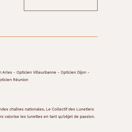
n Arles
-
Opticien Villeurbanne
-
Opticien Dijon
-
pticien Réunion
ndes chaînes nationales, Le Collectif des Lunetiers
s valorise les lunettes en tant qu’objet de passion.