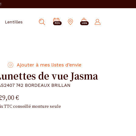
i
!
PRENDRE
Mes
Lentilles
Afficher
RDV
vide
RDV
e-
la
réservations
recherche
Ajouter à mes listes d’envie
Lunettes de vue Jasma
AS2407 742 BORDEAUX BRILLAN
29,00 €
ix TTC conseillé monture seule