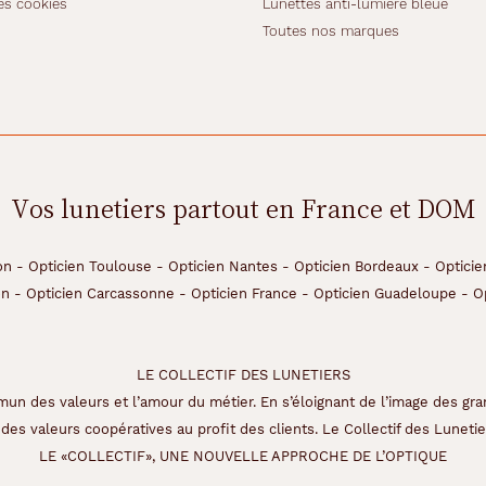
es cookies
Lunettes anti-lumière bleue
Toutes nos marques
Vos lunetiers partout en France et DOM
on
-
Opticien Toulouse
-
Opticien Nantes
-
Opticien Bordeaux
-
Opticie
on
-
Opticien Carcassonne
-
Opticien France
-
Opticien Guadeloupe
-
O
LE COLLECTIF DES LUNETIERS
un des valeurs et l’amour du métier. En s’éloignant de l’image des gra
des valeurs coopératives au profit des clients. Le Collectif des Lunetier
LE «COLLECTIF», UNE NOUVELLE APPROCHE DE L’OPTIQUE