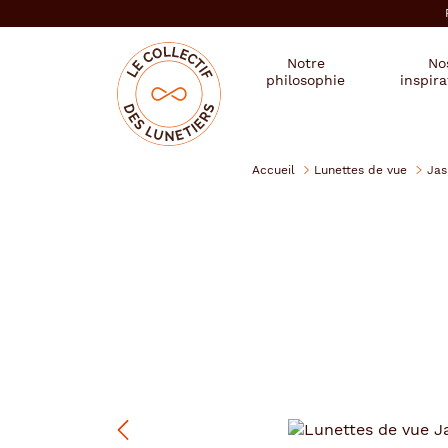
er au
tenu
cipal
Mon
Mon
Opticien
Notre
No
magasin
compte
le
philosophie
inspira
:
collectif
des
se
lunetiers
connecter
Accueil
Lunettes de vue
Ja
Jasma
Précédent