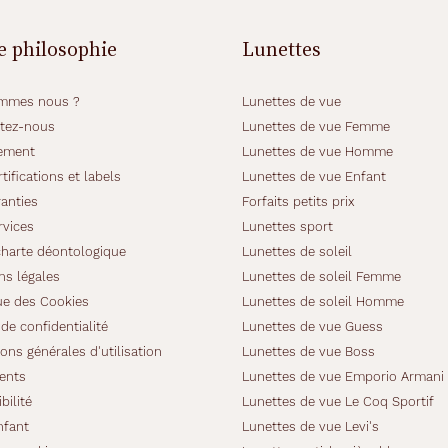
e philosophie
Lunettes
mmes nous ?
Lunettes de vue
tez-nous
Lunettes de vue Femme
ement
Lunettes de vue Homme
tifications et labels
Lunettes de vue Enfant
anties
Forfaits petits prix
rvices
Lunettes sport
charte déontologique
Lunettes de soleil
ns légales
Lunettes de soleil Femme
ue des Cookies
Lunettes de soleil Homme
de confidentialité
Lunettes de vue Guess
ons générales d'utilisation
Lunettes de vue Boss
ients
Lunettes de vue Emporio Armani
bilité
Lunettes de vue Le Coq Sportif
nfant
Lunettes de vue Levi's