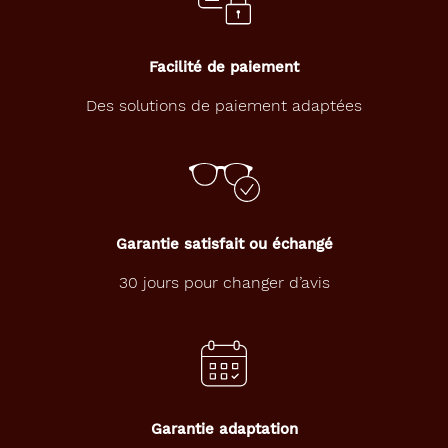
Genre
Facilité de paiement
Femme
Des solutions de paiement adaptées
Forme
de
la
monture
Carré
Couleur
Garantie satisfait ou échangé
de
la
30 jours pour changer d’avis
monture
332
Ecaille
Fonce
Br
Polarisant
Garantie adaptation