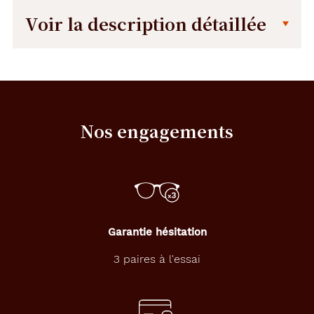
Voir la description détaillée
Description
Dimensions
détaillée
de
la
monture
Nos engagements
6.7 mm
140 mm
Garantie hésitation
52 mm
19 mm
3 paires à l'essai
Détails
techniques