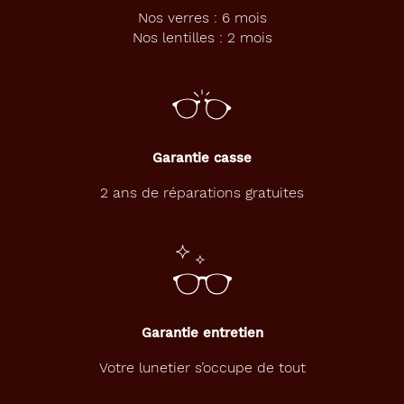
Nos verres : 6 mois
Non
Nos lentilles : 2 mois
Type
de
verres
compatibles
Progressifs
Unifocaux
Garantie casse
Type
2 ans de réparations gratuites
de
montage
Cerclé
Matière
Plastique
Garantie entretien
Fournisseur
Votre lunetier s’occupe de tout
Codir