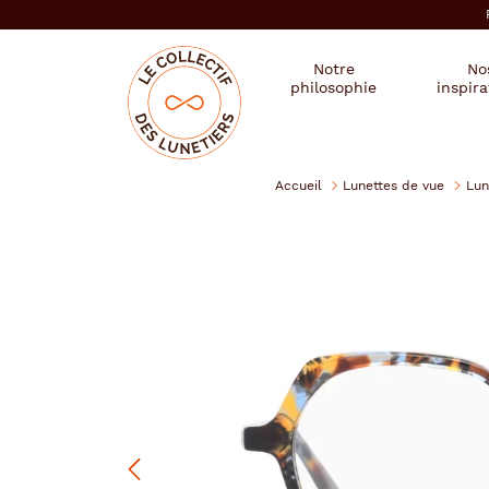
er au
tenu
cipal
Mon
Mon
Opticien
Notre
No
magasin
compte
le
philosophie
inspira
:
collectif
des
se
lunetiers
connecter
Accueil
Lunettes de vue
Lun
Lunatic
Précédent