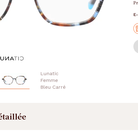
Pr
E-
étaillée