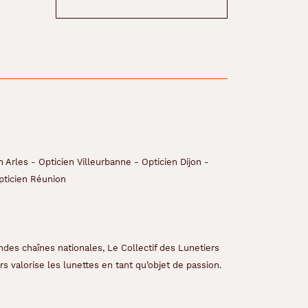
n Arles
-
Opticien Villeurbanne
-
Opticien Dijon
-
pticien Réunion
ndes chaînes nationales, Le Collectif des Lunetiers
s valorise les lunettes en tant qu’objet de passion.