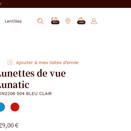
i
!
PRENDRE
Mes
Lentilles
Afficher
RDV
vide
RDV
e-
la
réservations
recherche
Ajouter à mes listes d’envie
Lunettes de vue
Lunatic
UN2206 504 BLEU CLAIR
29,00 €