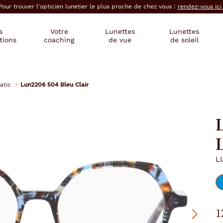
Pour trouver l'opticien lunetier le plus proche de chez vous :
rendez-vous ic
s
Votre
Lunettes
Lunettes
tions
coaching
de vue
de soleil
atic
Lun2206 504 Bleu Clair
L
1
Suivant