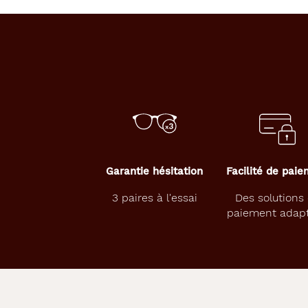
C
e
s
l
u
n
e
t
t
e
s
Garantie hésitation
Facilité de pai
p
o
3 paires à l'essai
Des solutions
u
paiement adap
r
f
e
m
m
e
l