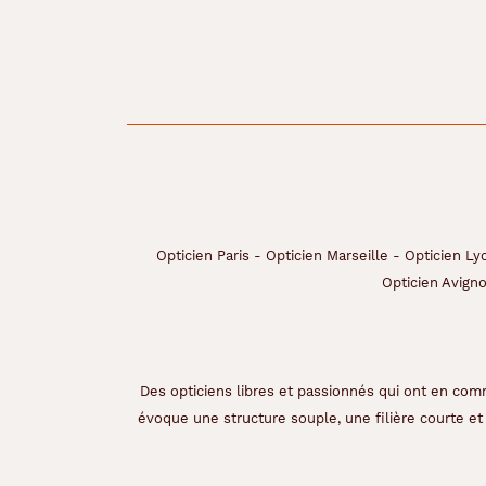
r
s
o
n
t
l
e
p
a
r
f
a
Opticien Paris
-
Opticien Marseille
-
Opticien Ly
i
Opticien Avign
t
a
l
l
i
Des opticiens libres et passionnés qui ont en comm
é
évoque une structure souple, une filière courte et 
p
o
u