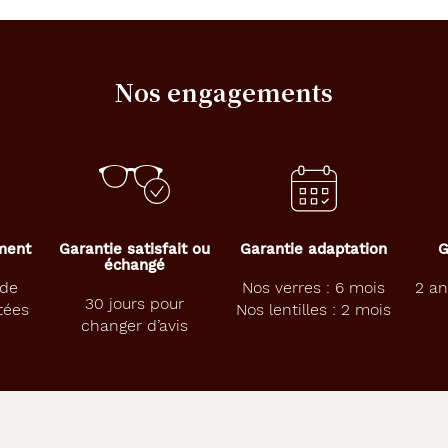
Nos engagements
ement
Garantie satisfait ou
Garantie adaptation
G
échangé
 de
Nos verres : 6 mois
2 an
30 jours pour
tées
Nos lentilles : 2 mois
changer d’avis