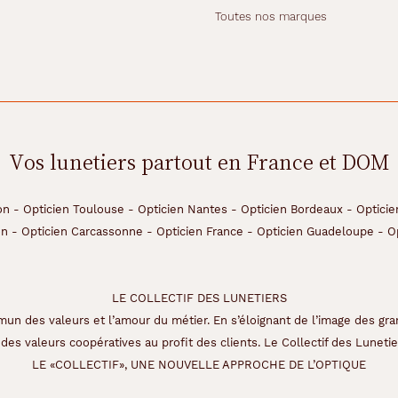
Toutes nos marques
Vos lunetiers partout en France et DOM
on
-
Opticien Toulouse
-
Opticien Nantes
-
Opticien Bordeaux
-
Opticie
on
-
Opticien Carcassonne
-
Opticien France
-
Opticien Guadeloupe
-
O
LE COLLECTIF DES LUNETIERS
un des valeurs et l’amour du métier. En s’éloignant de l’image des gra
des valeurs coopératives au profit des clients. Le Collectif des Lunetier
LE «COLLECTIF», UNE NOUVELLE APPROCHE DE L’OPTIQUE