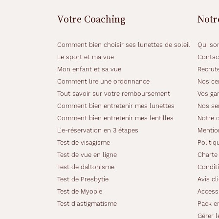
u
n
Votre Coaching
Notr
a
t
i
Comment bien choisir ses lunettes de soleil
Qui so
c
Le sport et ma vue
Contac
d
Mon enfant et sa vue
Recrut
e
c
Comment lire une ordonnance
Nos cer
o
Tout savoir sur votre remboursement
Vos gar
u
Comment bien entretenir mes lunettes
Nos se
l
Comment bien entretenir mes lentilles
Notre 
e
u
L'e-réservation en 3 étapes
Mentio
r
Test de visagisme
Politiq
b
Test de vue en ligne
Charte 
l
Test de daltonisme
Conditi
e
u
Test de Presbytie
Avis cl
c
Test de Myopie
Accessi
l
Test d'astigmatisme
Pack e
a
Gérer l
i