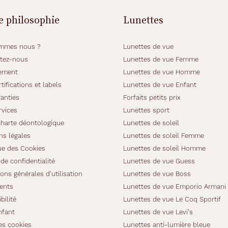
e philosophie
Lunettes
mmes nous ?
Lunettes de vue
tez-nous
Lunettes de vue Femme
ement
Lunettes de vue Homme
tifications et labels
Lunettes de vue Enfant
anties
Forfaits petits prix
rvices
Lunettes sport
charte déontologique
Lunettes de soleil
ns légales
Lunettes de soleil Femme
ue des Cookies
Lunettes de soleil Homme
de confidentialité
Lunettes de vue Guess
ons générales d'utilisation
Lunettes de vue Boss
ients
Lunettes de vue Emporio Armani
bilité
Lunettes de vue Le Coq Sportif
nfant
Lunettes de vue Levi's
es cookies
Lunettes anti-lumière bleue