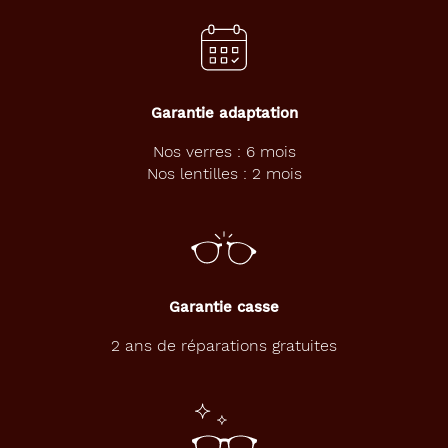
#0092D0
Type
de
montage
Garantie adaptation
Cerclé
Nos verres : 6 mois
Matière
Nos lentilles : 2 mois
Plastique
Fournisseur
Seaport
Marque
Garantie casse
Petit
2 ans de réparations gratuites
Bateau