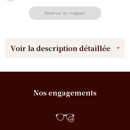
Réserver en magasin
Voir la description détaillée
Description
Dimensions
détaillée
de
la
monture
Nos engagements
46 mm
46 mm