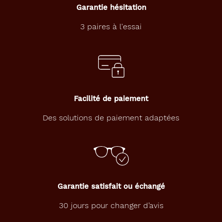
Garantie hésitation
46 mm
46 mm
3 paires à l'essai
Détails
techniques
Genre
Facilité de paiement
Enfant
Des solutions de paiement adaptées
Forme
de
la
monture
Pantos
Couleur
Garantie satisfait ou échangé
de
la
30 jours pour changer d’avis
monture