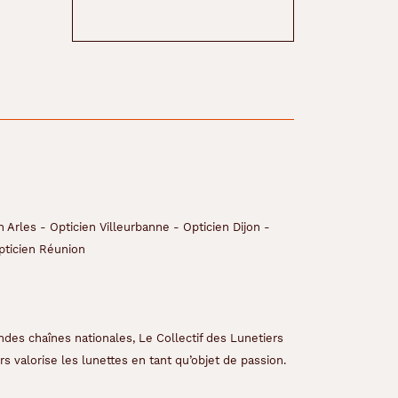
n Arles
-
Opticien Villeurbanne
-
Opticien Dijon
-
pticien Réunion
ndes chaînes nationales, Le Collectif des Lunetiers
s valorise les lunettes en tant qu’objet de passion.