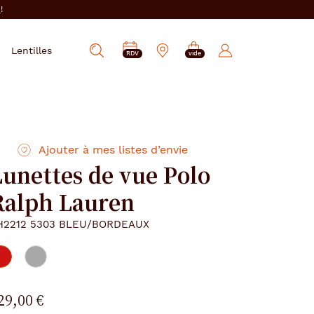
i
!
PRENDRE
Mes
Lentilles
Afficher
RDV
vide
RDV
e-
la
réservations
recherche
Ajouter à mes listes d’envie
Lunettes de vue Polo
Ralph Lauren
H2212 5303 BLEU/BORDEAUX
29,00 €