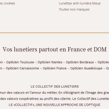
es cookies
Lunettes anti-lumière bleue
Toutes nos marques
Vos lunetiers partout en France et DOM
on
-
Opticien Toulouse
-
Opticien Nantes
-
Opticien Bordeaux
-
Opticie
on
-
Opticien Carcassonne
-
Opticien France
-
Opticien Guadeloupe
-
O
LE COLLECTIF DES LUNETIERS
un des valeurs et l’amour du métier. En s’éloignant de l’image des gra
des valeurs coopératives au profit des clients. Le Collectif des Lunetier
LE «COLLECTIF», UNE NOUVELLE APPROCHE DE L’OPTIQUE