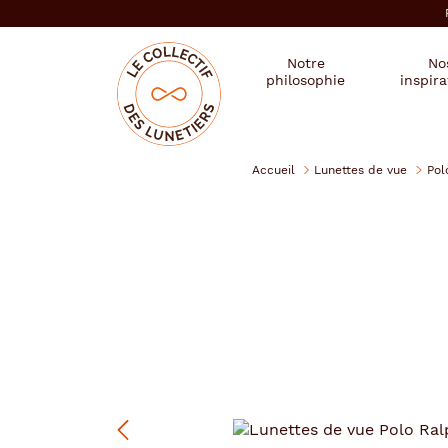
er au
tenu
cipal
Mon
Mon
Opticien
Notre
No
magasin
compte
le
philosophie
inspira
:
collectif
des
se
lunetiers
connecter
Accueil
Lunettes de vue
Pol
Polo
Ralph
Lauren
Précédent