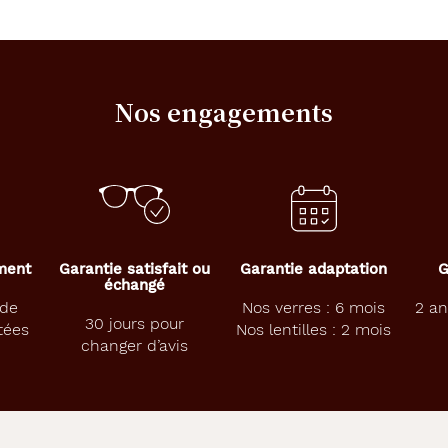
Nos engagements
ement
Garantie satisfait ou
Garantie adaptation
G
échangé
 de
Nos verres : 6 mois
2 an
30 jours pour
tées
Nos lentilles : 2 mois
changer d’avis