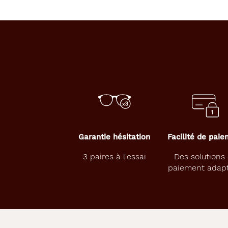
Description
Description
détaillée
A
d
o
p
t
e
z
u
n
s
t
Garantie hésitation
Facilité de pai
y
l
3 paires à l'essai
Des solutions
e
paiement adap
c
a
s
u
a
l