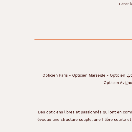
Gérer l
r
e
c
t
a
n
g
u
l
a
i
r
e
Opticien Paris
-
Opticien Marseille
-
Opticien Ly
d
Opticien Avign
e
l
a
m
a
Des opticiens libres et passionnés qui ont en comm
r
évoque une structure souple, une filière courte et 
q
u