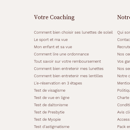
é
l
é
Votre Coaching
Notr
g
a
n
Comment bien choisir ses lunettes de soleil
Qui so
t
Le sport et ma vue
Contac
a
Mon enfant et sa vue
Recrut
v
e
Comment lire une ordonnance
Nos cer
c
Tout savoir sur votre remboursement
Vos gar
c
Comment bien entretenir mes lunettes
Nos se
e
Comment bien entretenir mes lentilles
Notre 
t
t
L'e-réservation en 3 étapes
Mentio
e
Test de visagisme
Politiq
m
Test de vue en ligne
Charte 
o
Test de daltonisme
Conditi
n
t
Test de Presbytie
Avis cl
u
Test de Myopie
Accessi
r
Test d'astigmatisme
Pack e
e