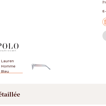
Pr
E-
étaillée