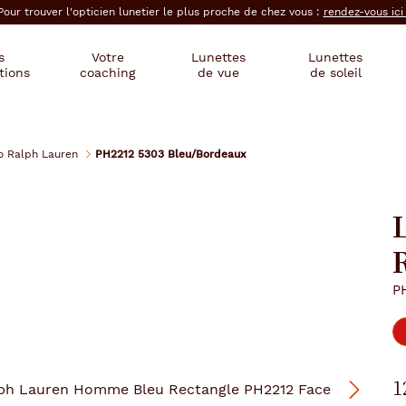
Pour trouver l'opticien lunetier le plus proche de chez vous :
rendez-vous ic
s
Votre
Lunettes
Lunettes
tions
coaching
de vue
de soleil
o Ralph Lauren
PH2212 5303 Bleu/Bordeaux
P
1
Suivant