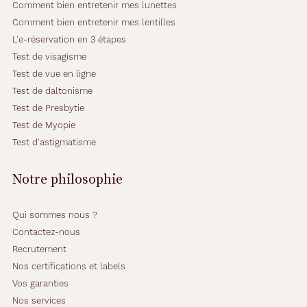
q
Comment bien entretenir mes lunettes
u
Comment bien entretenir mes lentilles
e
L'e-réservation en 3 étapes
t
Test de visagisme
ê
t
Test de vue en ligne
e
Test de daltonisme
s
Test de Presbytie
à
Test de Myopie
T
Ê
Test d'astigmatisme
T
E
Notre philosophie
S
e
t
Qui sommes nous ?
l
Contactez-nous
e
Recrutement
u
r
Nos certifications et labels
m
Vos garanties
o
Nos services
n