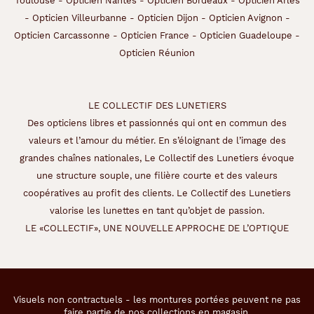
Toulouse
-
Opticien Nantes
-
Opticien Bordeaux
-
Opticien Arles
Matière
-
Opticien Villeurbanne
-
Opticien Dijon
-
Opticien Avignon
-
Opticien Carcassonne
-
Opticien France
-
Opticien Guadeloupe
-
Plastique
Opticien Réunion
Fournisseur
Codir
LE COLLECTIF DES LUNETIERS
Marque
Des opticiens libres et passionnés qui ont en commun des
têtes
valeurs et l’amour du métier. En s’éloignant de l’image des
à
grandes chaînes nationales, Le Collectif des Lunetiers évoque
TETES
une structure souple, une filière courte et des valeurs
coopératives au profit des clients. Le Collectif des Lunetiers
valorise les lunettes en tant qu’objet de passion.
LE «COLLECTIF», UNE NOUVELLE APPROCHE DE L’OPTIQUE
Visuels non contractuels - les montures portées peuvent ne pas
faire partie de nos collections en magasin.