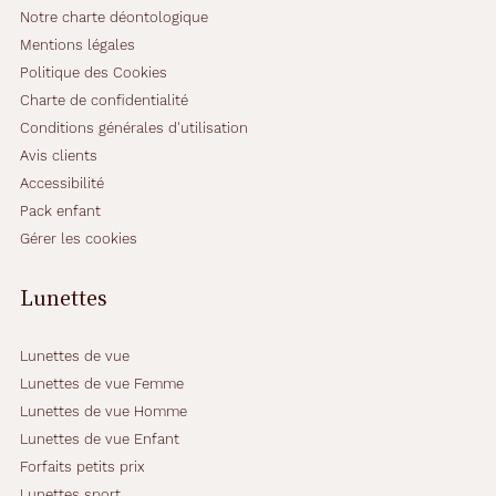
Notre charte déontologique
t
u
Mentions légales
r
Politique des Cookies
e
Charte de confidentialité
d
Conditions générales d'utilisation
e
f
Avis clients
o
Accessibilité
r
Pack enfant
m
Gérer les cookies
e
p
a
Lunettes
n
t
o
Lunettes de vue
s
Lunettes de vue Femme
.
Lunettes de vue Homme
Lunettes de vue Enfant
Dimensions
Forfaits petits prix
de
Lunettes sport