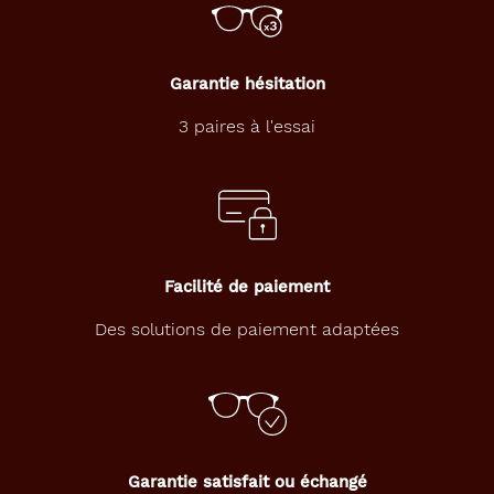
z
v
o
t
Garantie hésitation
r
e
3 paires à l'essai
r
e
g
a
r
d
d
Facilité de paiement
'
u
Des solutions de paiement adaptées
n
n
o
i
r
i
n
Garantie satisfait ou échangé