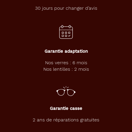
t
e
30 jours pour changer d’avis
n
s
e
a
u
x
r
Garantie adaptation
e
f
Nos verres : 6 mois
l
Nos lentilles : 2 mois
e
t
s
b
o
r
d
Garantie casse
e
a
2 ans de réparations gratuites
u
x