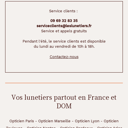
de
la
Service clients :
monture
09 69 32 83 35
Pantos
serviceclients@leslunetiers.fr
Service et appels gratuits
Couleur
de
Pendant l'été, le service clients est disponible
la
du lundi au vendredi de 10h à 18h.
monture
Contactez-nous
407
Noir
Cristal
Polarisant
Non
Vos lunetiers partout en France et
Type
DOM
de
montage
Opticien Paris
-
Opticien Marseille
-
Opticien Lyon
-
Opticien
Cerclé