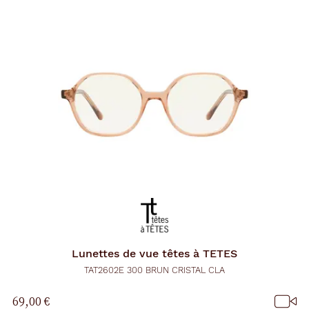
e
n
t
l
a
r
e
c
h
e
r
c
h
e
e
t
r
e
c
h
a
Lunettes de vue
têtes à TETES
r
g
TAT2602E 300 BRUN CRISTAL CLA
e
l
69,00 €
a