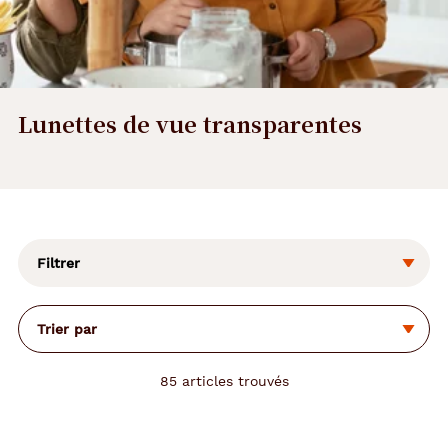
Lunettes de vue transparentes
L
a
m
o
Filtrer
d
i
f
Trier par
i
c
a
85
articles trouvés
t
i
o
n