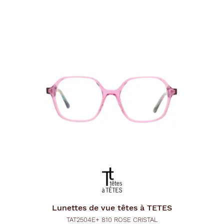
p
a
g
e
Lunettes de vue
têtes à TETES
TAT2504E+ 810 ROSE CRISTAL