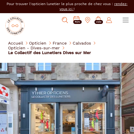
er au
Pour trouver l'opticien lunetier le plus proche de chez vous :
rendez-
tenu
vous ici
!
cipal
Ouvrir
Mon
Mon
Opticien
PRENDRE
Mes
Afficher
le
RDV
vide
magasin
compte
le
RDV
e-
la
menu
collectif
:
réservations
recherche
des
se
Accueil
Opticien
France
Calvados
lunetiers
Opticien - Dives-sur-mer
connecter
Le Collectif des Lunetiers Dives sur Mer