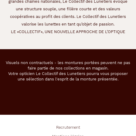
grandes chaînes nationales, Le Collectif des Lunetiers évoque
une structure souple, une filière courte et des valeurs
coopératives au profit des clients. Le Collectif des Lunetiers
valorise les lunettes en tant qu’objet de passion.
LE «COLLECTIF», UNE NOUVELLE APPROCHE DE L’OPTIQUE
Visuels non contractuels - les montures portées peuvent ne pas
faire partie de nos collections en magasin.
Votre opticien Le Collectif des Lunetiers pourra vous proposer
une sélection dans l'esprit de la monture présentée.
Recrutement