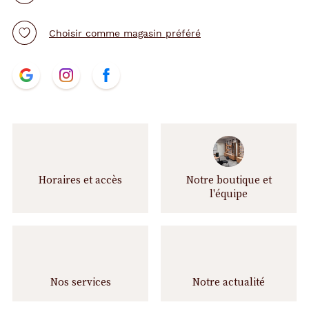
Choisir comme magasin préféré
N
t.project.base.store.
t.project.base.store.
t.project.base.store.
o
u
s
s
u
i
v
Horaires et accès
Notre boutique et
r
l'équipe
e
Nos services
Notre actualité