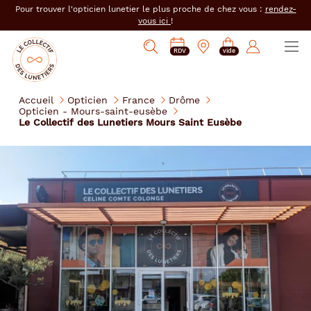
er au
Pour trouver l'opticien lunetier le plus proche de chez vous :
rendez-
tenu
vous ici
!
cipal
Ouvrir
Mon
Mon
Opticien
PRENDRE
Mes
Afficher
le
RDV
vide
magasin
compte
le
RDV
e-
la
menu
collectif
:
réservations
recherche
des
se
Accueil
Opticien
France
Drôme
lunetiers
Opticien - Mours-saint-eusèbe
connecter
Le Collectif des Lunetiers Mours Saint Eusèbe