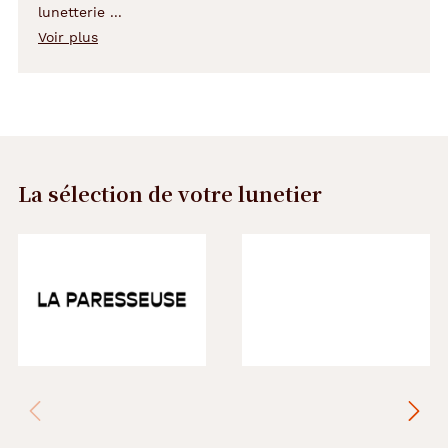
lunetterie ...
Voir plus
de
la
description
de
l'article
Morel
La sélection de votre lunetier
Précédent
Suivant