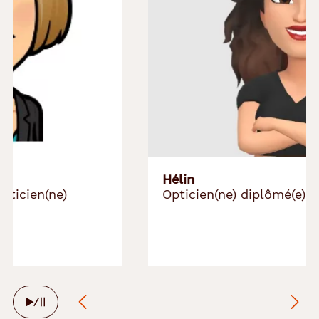
Hélin
Opticien(ne) diplômé(e)
Arrêter
le
défilement