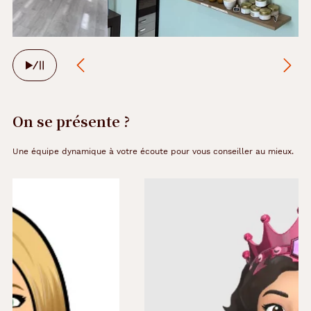
Arrêter
le
défilement
automatique
On se présente ?
Une équipe dynamique à votre écoute pour vous conseiller au mieux.
Précédent
Suivant