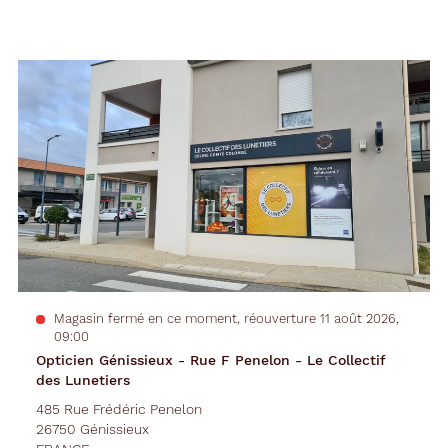
Précédent
Suivant
Opticien
Voir
la
Génissieux
fiche
-
Rue
F
Penelon
-
Le
Collectif
des
Lunetiers
Magasin fermé en ce moment, réouverture 11 août 2026,
09:00
Opticien Génissieux - Rue F Penelon - Le Collectif
des Lunetiers
485 Rue Frédéric Penelon
26750 Génissieux