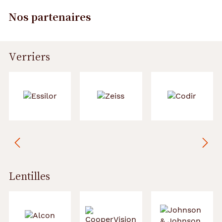
Nos partenaires
Verriers
Précédent
Suivant
Lentilles
Précédent
Suivant