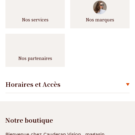
Nos services
Nos marques
Nos partenaires
Horaires et Accès
Déplier
Notre boutique
Bienvenue chez Cauderan Vision , magasin