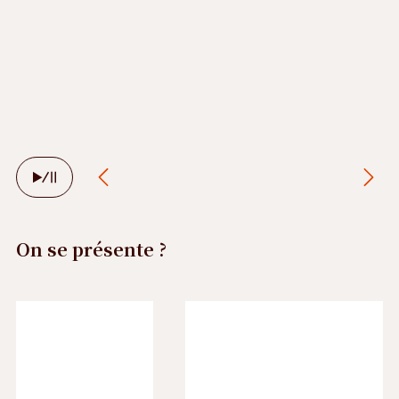
Arrêter
le
défilement
automatique
On se présente ?
Précédent
Suivant