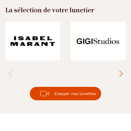
La sélection de votre lunetier
Précédent
Suivant
Essayer nos lunettes