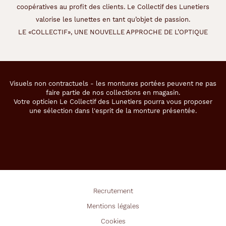
coopératives au profit des clients. Le Collectif des Lunetiers
valorise les lunettes en tant qu’objet de passion.
LE «COLLECTIF», UNE NOUVELLE APPROCHE DE L’OPTIQUE
Visuels non contractuels - les montures portées peuvent ne pas
faire partie de nos collections en magasin.
Votre opticien Le Collectif des Lunetiers pourra vous proposer
une sélection dans l'esprit de la monture présentée.
Recrutement
Mentions légales
Cookies