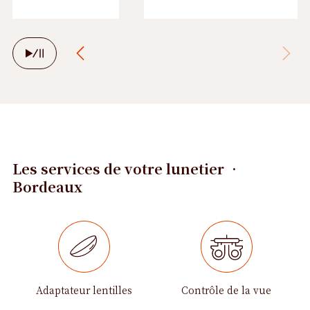
Arrêter
le
défilement
automatique
Les services de votre lunetier •
Bordeaux
Adaptateur lentilles
Contrôle de la vue