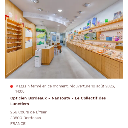
Opticien
Voir
la
Bordeaux
fiche
-
Nansouty
-
Le
Collectif
des
Lunetiers
Magasin fermé en ce moment, réouverture 10 août 2026,
14:00
Opticien Bordeaux - Nansouty - Le Collectif des
Lunetiers
256 Cours de L'Yser
33800 Bordeaux
FRANCE