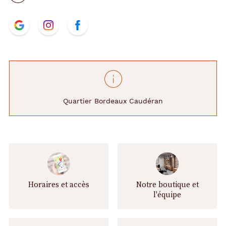
N
t.project.base.store.
t.project.base.store.
t.project.base.store.
o
u
s
s
u
i
v
Quartier Bordeaux Caudéran
r
e
Horaires et accès
Notre boutique et
l'équipe