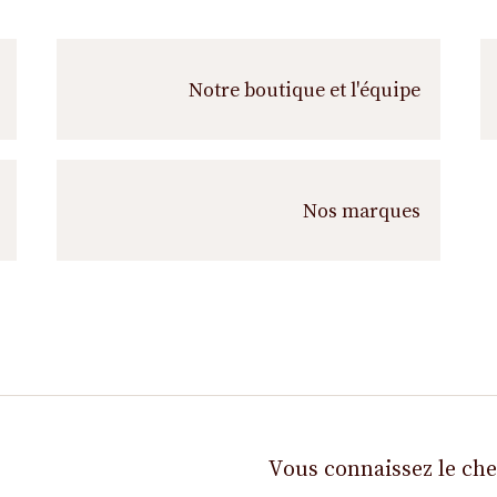
s
s
u
i
Notre boutique et l'équipe
v
r
e
Nos marques
Vous connaissez le ch