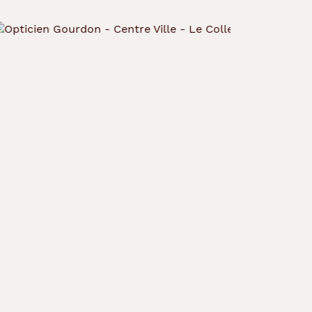
Agrandir
la
photo