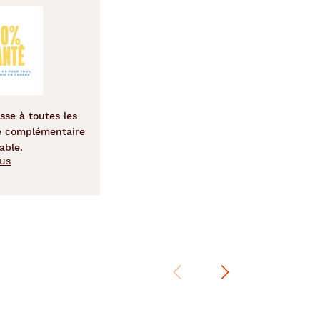
sse à toutes les
e complémentaire
able.
lus
Précédent
Suivant