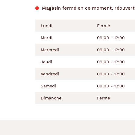
de
la
du
l’après-
Magasin fermé en ce moment, réouvert
semaine
matin
midi
Lundi
Fermé
Mardi
09:00 - 12:00
Mercredi
09:00 - 12:00
Jeudi
09:00 - 12:00
Vendredi
09:00 - 12:00
Samedi
09:00 - 12:00
Dimanche
Fermé