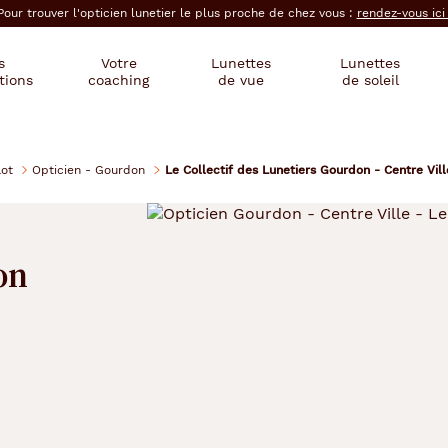
Pour trouver l'opticien lunetier le plus proche de chez vous :
rendez-vous ic
s
Votre
Lunettes
Lunettes
tions
coaching
de vue
de soleil
Lot
Opticien - Gourdon
Le Collectif des Lunetiers Gourdon - Centre Vill
on