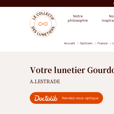
er au
tenu
cipal
Mon
Mon
Opticien
Notre
No
magasin
compte
le
philosophie
inspira
:
collectif
des
se
lunetiers
connecter
Accueil
Opticien
France
Votre lunetier Gourd
A.LESTRADE
Rendez‑vous optique