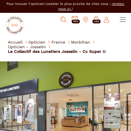
er au
Pour trouver l'opticien lunetier le plus proche de chez vous :
rendez-
tenu
vous ici
!
cipal
Ouvrir
Mon
Mon
Opticien
PRENDRE
Mes
Afficher
le
RDV
vide
magasin
compte
le
RDV
e-
la
menu
collectif
:
réservations
recherche
des
se
Accueil
Opticien
France
Morbihan
lunetiers
Opticien - Josselin
connecter
Le Collectif des Lunetiers Josselin - Cc Super U