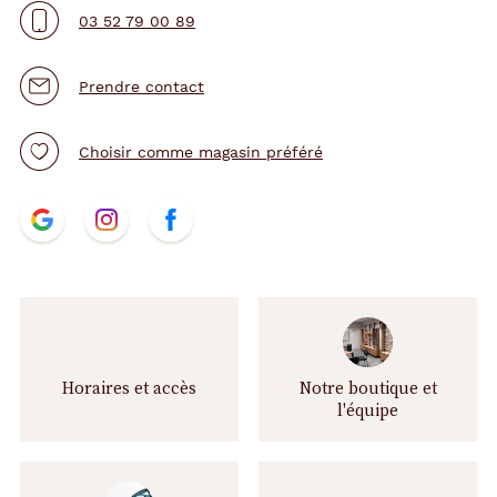
03 52 79 00 89
Prendre contact
Choisir comme magasin préféré
N
t.project.base.store.
t.project.base.store.
t.project.base.store.
o
u
s
s
u
i
v
Horaires et accès
Notre boutique et
r
l'équipe
e