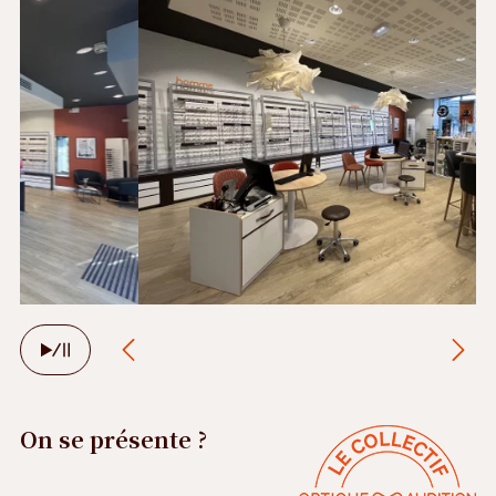
Arrêter
le
défilement
automatique
On se présente ?