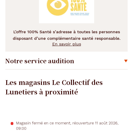
L’offre 100% Santé s’adresse à toutes les personnes
disposant d’une complémentaire santé responsable.
En savoir plus
Notre service audition
Déplier
Les magasins Le Collectif des
Lunetiers
à proximité
Précédent
Suivant
Opticien
Voir
Magasin fermé en ce moment, réouverture 11 août 2026,
la
Roubaix
09:00
fiche
-