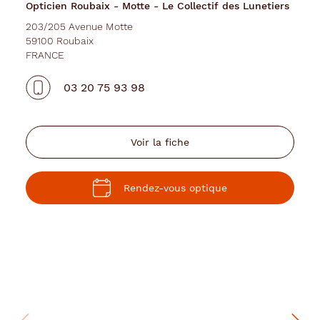
Opticien Roubaix - Motte - Le Collectif des Lunetiers
Motte
-
203/205 Avenue Motte
59100 Roubaix
Le
FRANCE
Collectif
des
03 20 75 93 98
Lunetiers
Voir la fiche
Rendez-vous optique