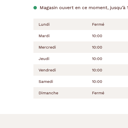
de
la
du
l’après-
Magasin ouvert en ce moment, jusqu’à 
semaine
matin
midi
Lundi
Fermé
Mardi
10:00
Mercredi
10:00
Jeudi
10:00
Vendredi
10:00
Samedi
10:00
Dimanche
Fermé