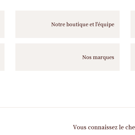
s
s
u
i
Notre boutique et l'équipe
v
r
e
Nos marques
Vous connaissez le ch