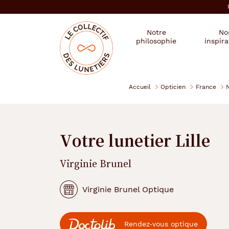
er au
tenu
cipal
Mon
Mon
Opticien
Notre
No
magasin
compte
le
philosophie
inspira
:
collectif
des
se
lunetiers
connecter
Accueil
Opticien
France
Votre lunetier Lille
Virginie Brunel
Virginie Brunel Optique
Rendez‑vous optique