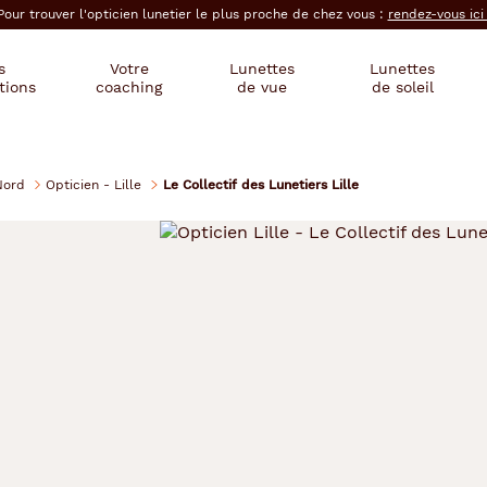
Pour trouver l'opticien lunetier le plus proche de chez vous :
rendez-vous ic
s
Votre
Lunettes
Lunettes
tions
coaching
de vue
de soleil
Nord
Opticien - Lille
Le Collectif des Lunetiers Lille