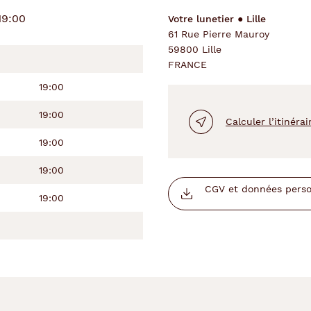
19:00
Votre lunetier ● Lille
61 Rue Pierre Mauroy
59800 Lille
FRANCE
19:00
19:00
Calculer l’itinérai
19:00
19:00
CGV et données person
19:00