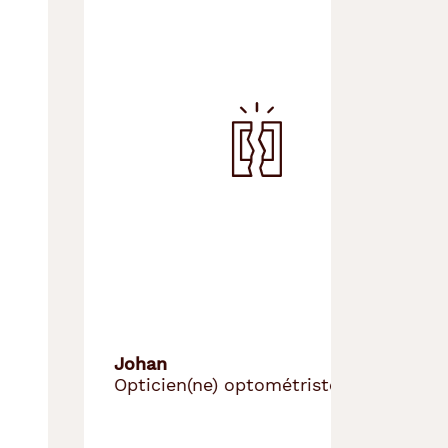
Johan
Malé
Opticien(ne) optométriste
Optic