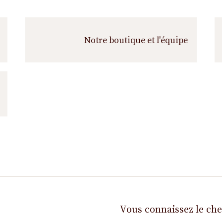
s
s
u
i
Notre boutique et l'équipe
v
r
e
Vous connaissez le ch