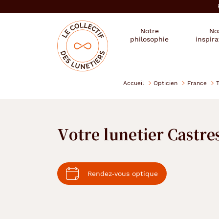
er au
tenu
cipal
Mon
Mon
Opticien
Notre
No
magasin
compte
le
philosophie
inspira
:
collectif
des
se
lunetiers
connecter
Accueil
Opticien
France
Votre lunetier Castre
Rendez‑vous optique