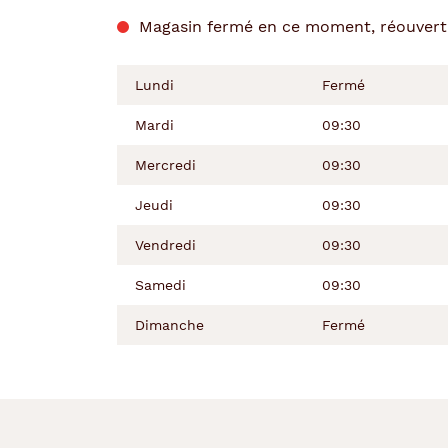
de
la
du
l’après-
Magasin fermé en ce moment, réouvertu
semaine
matin
midi
Lundi
Fermé
Mardi
09:30
Mercredi
09:30
Jeudi
09:30
Vendredi
09:30
Samedi
09:30
Dimanche
Fermé