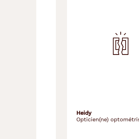
Précédent
Suivant
Heidy
Opticien(ne) optométriste