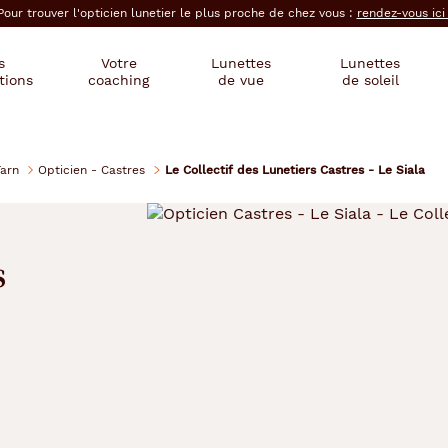
Pour trouver l'opticien lunetier le plus proche de chez vous :
rendez-vous ic
s
Votre
Lunettes
Lunettes
tions
coaching
de vue
de soleil
Tarn
Opticien - Castres
Le Collectif des Lunetiers Castres - Le Siala
s