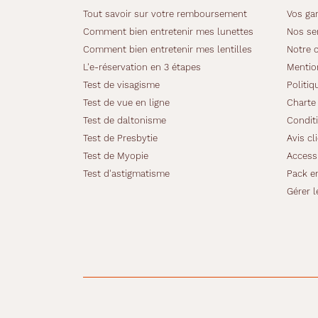
Tout savoir sur votre remboursement
Vos gar
Alternance
Comment bien entretenir mes lunettes
Nos se
Comment bien entretenir mes lentilles
Notre 
L'e-réservation en 3 étapes
Mentio
Test de visagisme
Politiq
Test de vue en ligne
Charte 
Test de daltonisme
Conditi
Test de Presbytie
Avis cl
Test de Myopie
Accessi
Test d'astigmatisme
Pack e
Gérer l