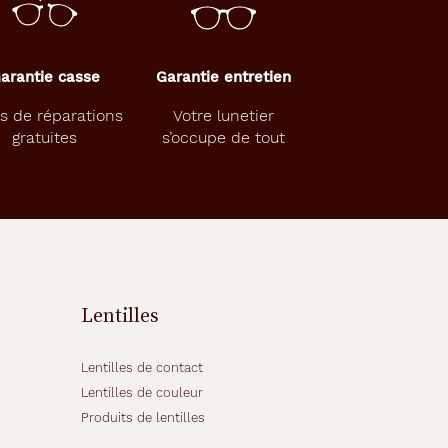
arantie casse
Garantie entretien
s de réparations
Votre lunetier
gratuites
s’occupe de tout
Lentilles
Lentilles de contact
Lentilles de couleur
Produits de lentilles