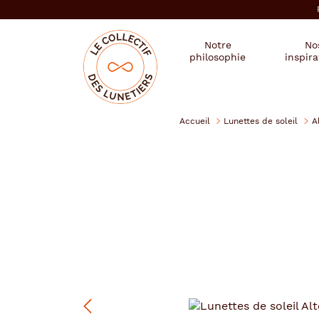
er au
tenu
cipal
Mon
Mon
Opticien
Notre
No
magasin
compte
le
philosophie
inspira
:
collectif
des
se
lunetiers
connecter
Accueil
Lunettes de soleil
A
Alternance
Précédent