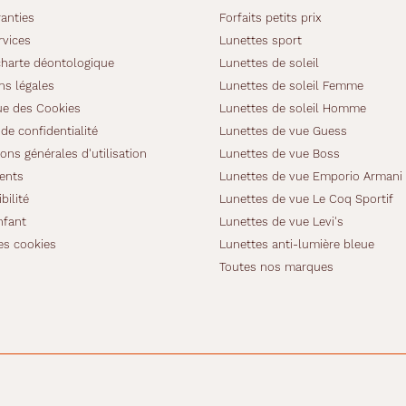
anties
Forfaits petits prix
rvices
Lunettes sport
charte déontologique
Lunettes de soleil
ns légales
Lunettes de soleil Femme
ue des Cookies
Lunettes de soleil Homme
de confidentialité
Lunettes de vue Guess
ons générales d'utilisation
Lunettes de vue Boss
ients
Lunettes de vue Emporio Armani
bilité
Lunettes de vue Le Coq Sportif
nfant
Lunettes de vue Levi's
es cookies
Lunettes anti-lumière bleue
Toutes nos marques