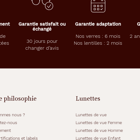
ement
Garantie satisfait ou
Garantie adaptation
G
échangé
 de
Nos verres : 6 mois
2 an
30 jours pour
tées
Nos lentilles : 2 mois
changer d’avis
e philosophie
Lunettes
mmes nous ?
Lunettes de vue
tez-nous
Lunettes de vue Femme
ement
Lunettes de vue Homme
tifications et labels
Lunettes de vue Enfant