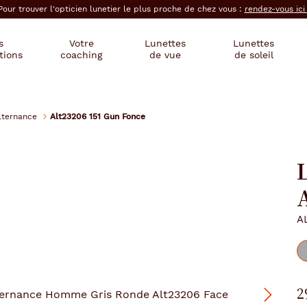
Pour trouver l'opticien lunetier le plus proche de chez vous :
rendez-vous ic
s
Votre
Lunettes
Lunettes
tions
coaching
de vue
de soleil
lternance
Alt23206 151 Gun Fonce
L
A
2
Suivant