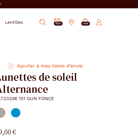
i
!
PRENDRE
Mes
Lentilles
Afficher
RDV
vide
RDV
e-
la
réservations
recherche
Ajouter à mes listes d’envie
unettes de soleil
Alternance
LT23206 151 GUN FONCE
9,00 €