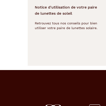
de
la
Notice d'utilisation de votre paire
monture
de lunettes de soleil
Ronde
Retrouvez tous nos conseils pour bien
Couleur
utiliser votre paire de lunettes solaire.
de
la
monture
151
Gun
Fonce
Couleur
du
verre
Gris
Indice
de
protection
3