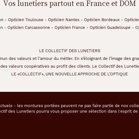
Vos lunetiers partout en France et DOM
on
-
Opticien Toulouse
-
Opticien Nantes
-
Opticien Bordeaux
-
Opticie
on
-
Opticien Carcassonne
-
Opticien France
-
Opticien Guadeloupe
-
O
LE COLLECTIF DES LUNETIERS
un des valeurs et l’amour du métier. En s’éloignant de l’image des gra
des valeurs coopératives au profit des clients. Le Collectif des Lunetier
LE «COLLECTIF», UNE NOUVELLE APPROCHE DE L’OPTIQUE
ctuels - les montures portées peuvent ne pas faire partie de nos coll
ectif des Lunetiers pourra vous proposer une sélection dans l'esprit d