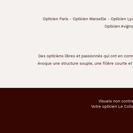
Opticien Paris
-
Opticien Marseille
-
Opticien Ly
Opticien Avign
Des opticiens libres et passionnés qui ont en comm
évoque une structure souple, une filière courte et 
Visuels non contra
Votre opticien Le Coll