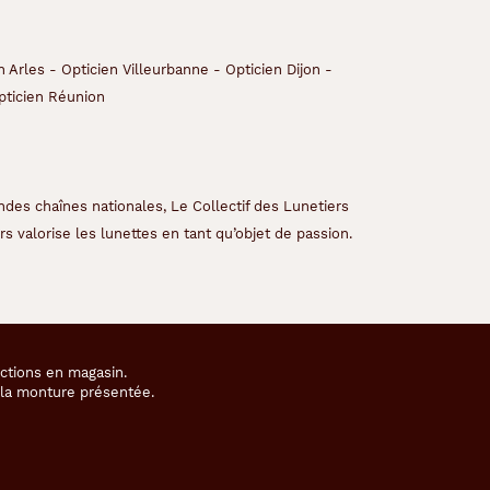
n Arles
-
Opticien Villeurbanne
-
Opticien Dijon
-
pticien Réunion
ndes chaînes nationales, Le Collectif des Lunetiers
s valorise les lunettes en tant qu’objet de passion.
ections en magasin.
e la monture présentée.