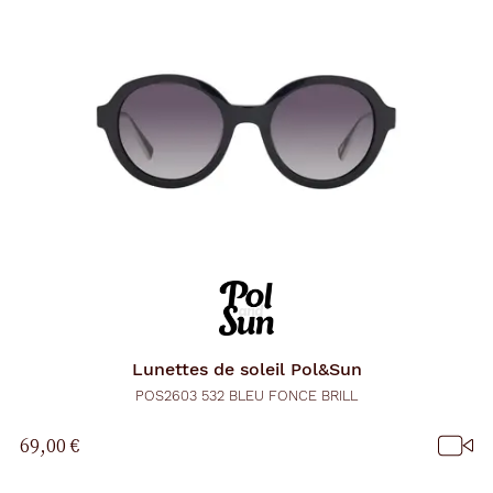
d
'
u
n
f
i
l
t
r
e
l
a
n
c
e
a
u
t
o
m
Lunettes de soleil
Pol&Sun
a
t
POS2603 532 BLEU FONCE BRILL
i
q
69,00 €
u
e
m