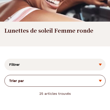
Lunettes de soleil Femme ronde
L
a
m
o
Filtrer
d
i
f
Trier par
i
c
a
25
articles trouvés
t
i
o
n