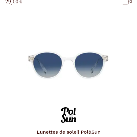
29,00 €
p
a
g
e
Lunettes de soleil
Pol&Sun