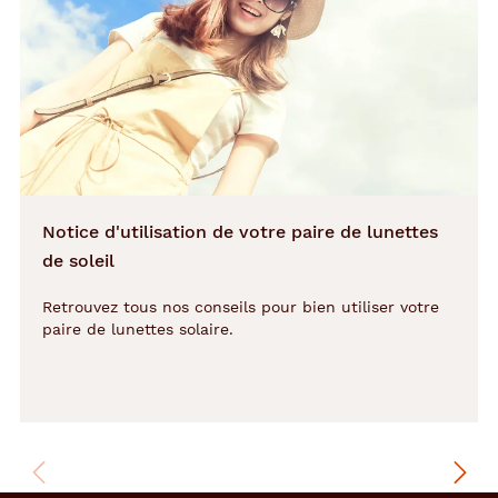
0 mm
mm
Détails
techniques
Genre
Notice d'utilisation de votre paire de lunettes
Homme
de soleil
Forme
Retrouvez tous nos conseils pour bien utiliser votre
de
paire de lunettes solaire.
la
monture
Rectangle
Couleur
de
la
monture