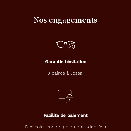
401
Nos engagements
Noir
Mat
Couleur
du
verre
Orange
flash
Garantie hésitation
Indice
3 paires à l'essai
de
protection
3
Polarisant
Oui
Facilité de paiement
Type
Des solutions de paiement adaptées
de