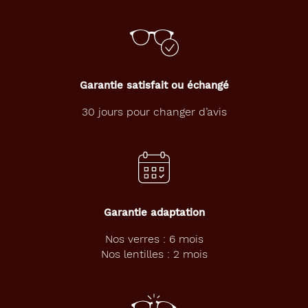
montage
Cerclé
Matière
Plastique
Garantie satisfait ou échangé
Fournisseur
30 jours pour changer d’avis
Codir
Marque
Le
Coq
Sportif
Garantie adaptation
Nos verres : 6 mois
Nos lentilles : 2 mois