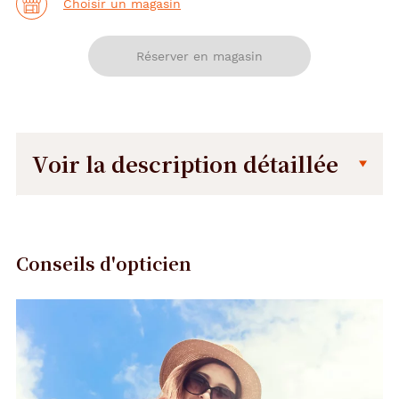
Choisir un magasin
Réserver en magasin
Voir la description détaillée
Description
Dimensions
détaillée
de
la
Conseils d'opticien
monture
Précédent
Suivant
130 mm
0 mm