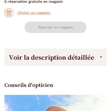
E-réservation gratuite en magasin
Choisir un magasin
Réserver en magasin
Voir la description détaillée
Description
Dimensions
détaillée
de
la
Conseils d'opticien
monture
Précédent
Suivant