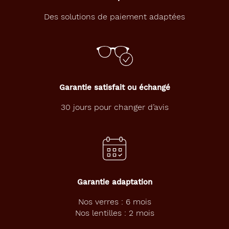
de
Des solutions de paiement adaptées
verres
compatibles
Progressifs
Unifocaux
Type
de
Garantie satisfait ou échangé
montage
30 jours pour changer d’avis
Cerclé
Matière
Autre
Fournisseur
Garantie adaptation
Codir
Nos verres : 6 mois
Marque
Nos lentilles : 2 mois
Le