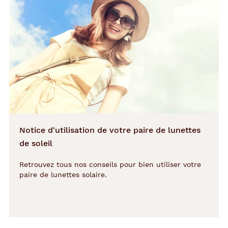
142 mm
42 mm
48 mm
21 mm
Détails
techniques
Genre
Notice d'utilisation de votre paire de lunettes
Homme
de soleil
Forme
Retrouvez tous nos conseils pour bien utiliser votre
de
paire de lunettes solaire.
la
monture
Rectangle
Couleur