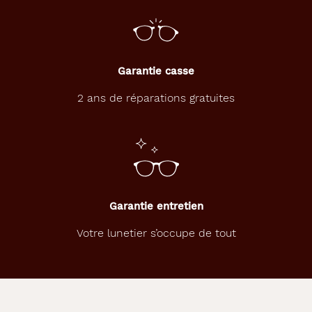
Coq
Sportif
Garantie casse
2 ans de réparations gratuites
Garantie entretien
Votre lunetier s’occupe de tout