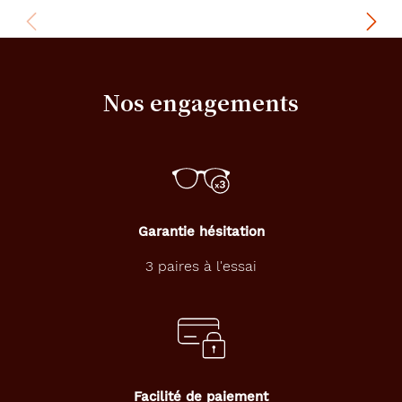
de
la
monture
731
Nos engagements
Rouge
Mat
Couleur
du
verre
Gris
Garantie hésitation
Indice
de
3 paires à l'essai
protection
3
Polarisant
Non
Facilité de paiement
Type