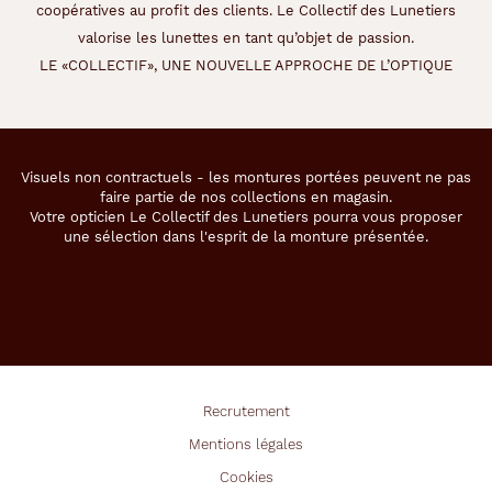
coopératives au profit des clients. Le Collectif des Lunetiers
valorise les lunettes en tant qu’objet de passion.
LE «COLLECTIF», UNE NOUVELLE APPROCHE DE L’OPTIQUE
Visuels non contractuels - les montures portées peuvent ne pas
faire partie de nos collections en magasin.
Votre opticien Le Collectif des Lunetiers pourra vous proposer
une sélection dans l'esprit de la monture présentée.
Recrutement
Mentions légales
Cookies