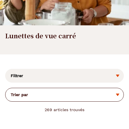
Lunettes de vue carré
L
a
m
o
Filtrer
d
i
f
Trier par
i
c
a
269
articles trouvés
t
i
o
n