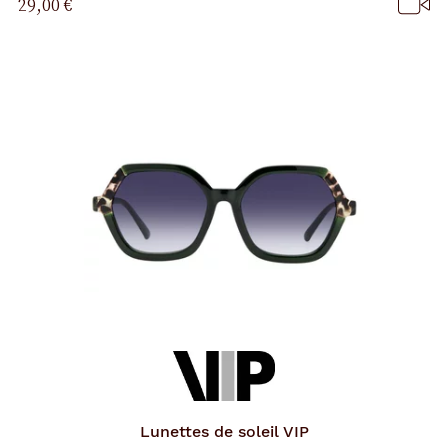
29,00 €
p
a
g
e
Lunettes de soleil
VIP