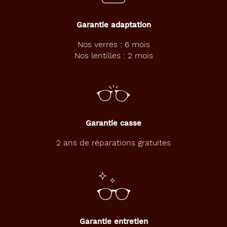
Textu
Polarisant
Garantie adaptation
Nos verres : 6 mois
Non
Nos lentilles : 2 mois
Type
de
verres
compatibles
Progressifs
Unifocaux
Garantie casse
Type
2 ans de réparations gratuites
de
montage
Cerclé
Matière
Plastique
Garantie entretien
Fournisseur