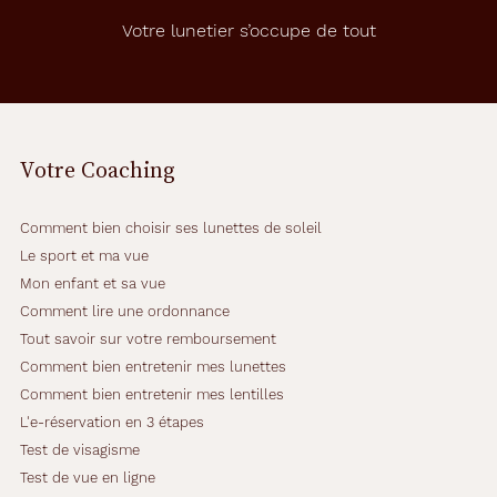
Votre lunetier s’occupe de tout
Codir
Marque
Jasma
Votre Coaching
Comment bien choisir ses lunettes de soleil
Le sport et ma vue
Mon enfant et sa vue
Comment lire une ordonnance
Tout savoir sur votre remboursement
Comment bien entretenir mes lunettes
Comment bien entretenir mes lentilles
L'e-réservation en 3 étapes
Test de visagisme
Test de vue en ligne