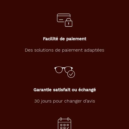
Détails
techniques
Genre
Facilité de paiement
Femme
Des solutions de paiement adaptées
Forme
de
la
monture
Carré
Couleur
Garantie satisfait ou échangé
de
la
30 jours pour changer d’avis
monture
314
Brun
Fonce