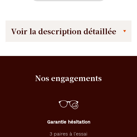
Voir la description détaillée
Description
Dimensions
détaillée
de
la
monture
Nos engagements
7.5 mm
140 mm
Garantie hésitation
54 mm
17 mm
3 paires à l'essai