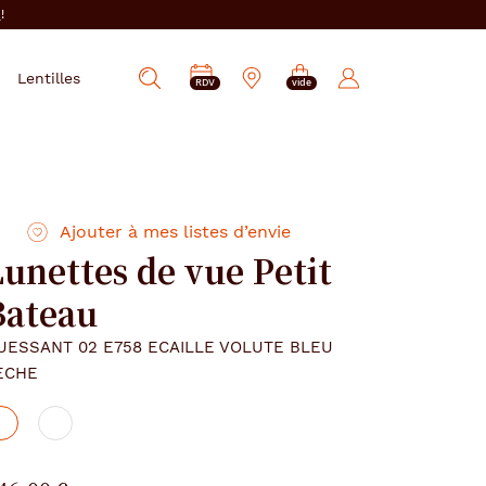
i
!
PRENDRE
Mes
Lentilles
Afficher
RDV
vide
RDV
e-
la
réservations
recherche
Ajouter à mes listes d’envie
Lunettes de vue Petit
Bateau
UESSANT 02 E758 ECAILLE VOLUTE BLEU
ECHE