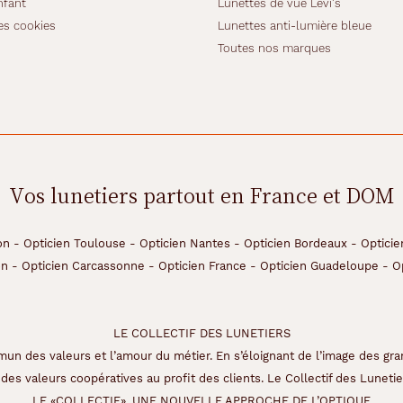
nfant
Lunettes de vue Levi's
es cookies
Lunettes anti-lumière bleue
Toutes nos marques
Vos lunetiers partout en France et DOM
on
-
Opticien Toulouse
-
Opticien Nantes
-
Opticien Bordeaux
-
Opticie
on
-
Opticien Carcassonne
-
Opticien France
-
Opticien Guadeloupe
-
O
LE COLLECTIF DES LUNETIERS
un des valeurs et l’amour du métier. En s’éloignant de l’image des gra
des valeurs coopératives au profit des clients. Le Collectif des Lunetier
LE «COLLECTIF», UNE NOUVELLE APPROCHE DE L’OPTIQUE