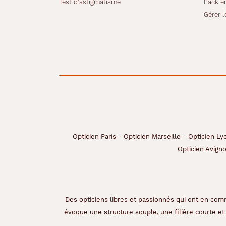
Test d'astigmatisme
Pack e
Bateau
Gérer l
Opticien Paris
-
Opticien Marseille
-
Opticien Ly
Opticien Avign
Des opticiens libres et passionnés qui ont en comm
évoque une structure souple, une filière courte et 