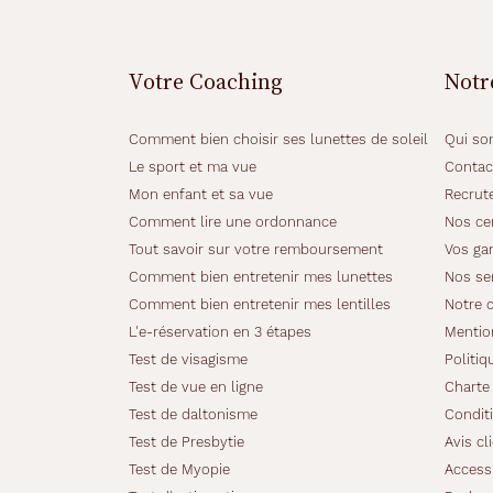
monture
Papillon
Couleur
Votre Coaching
Notr
de
la
monture
Comment bien choisir ses lunettes de soleil
Qui so
Le sport et ma vue
Contac
#0092D0
Mon enfant et sa vue
Recrut
Type
de
Comment lire une ordonnance
Nos cer
montage
Tout savoir sur votre remboursement
Vos gar
Comment bien entretenir mes lunettes
Nos se
Cerclé
Comment bien entretenir mes lentilles
Notre 
Matière
L'e-réservation en 3 étapes
Mentio
Plastique
Test de visagisme
Politiq
Fournisseur
Test de vue en ligne
Charte 
Test de daltonisme
Conditi
Seaport
Marque
Test de Presbytie
Avis cl
Test de Myopie
Accessi
Petit