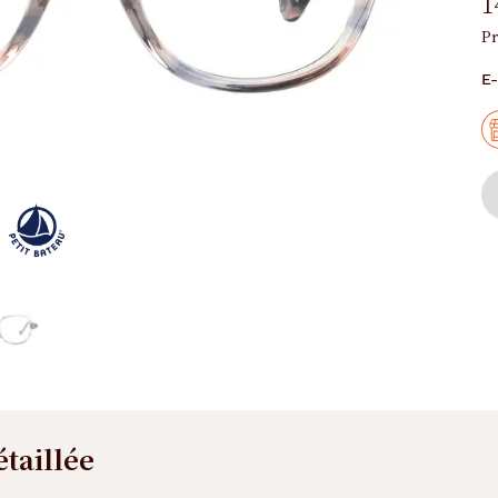
1
Pr
E-
étaillée