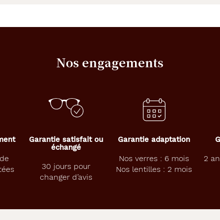
Nos engagements
ement
Garantie satisfait ou
Garantie adaptation
G
échangé
 de
Nos verres : 6 mois
2 an
30 jours pour
tées
Nos lentilles : 2 mois
changer d’avis