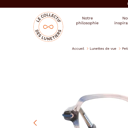
er au
tenu
cipal
Mon
Mon
Opticien
Notre
No
magasin
compte
le
philosophie
inspira
:
collectif
des
se
lunetiers
connecter
Accueil
Lunettes de vue
Pet
Petit
Bateau
Précédent