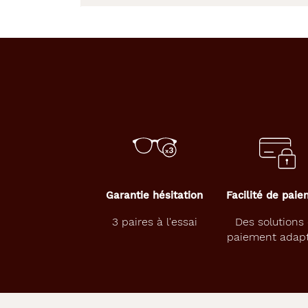
Description
Dimensions
détaillée
de
la
monture
46 mm
46 mm
46 mm
46 mm
Détails
techniques
Garantie hésitation
Facilité de pai
3 paires à l'essai
Des solutions
Genre
paiement adap
Enfant
Forme
de
la