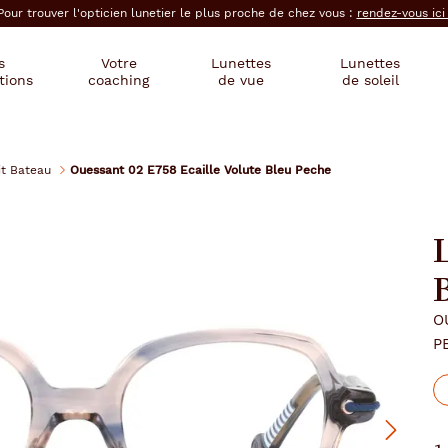
Pour trouver l'opticien lunetier le plus proche de chez vous :
rendez-vous ic
s
Votre
Lunettes
Lunettes
tions
coaching
de vue
de soleil
it Bateau
Ouessant 02 E758 Ecaille Volute Bleu Peche
O
P
Suivant