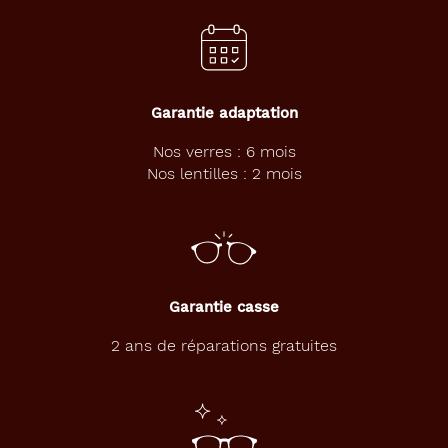
#C71B81
Type
de
montage
Garantie adaptation
Cerclé
Nos verres : 6 mois
Matière
Nos lentilles : 2 mois
Plastique
Fournisseur
Seaport
Marque
Garantie casse
Petit
2 ans de réparations gratuites
Bateau