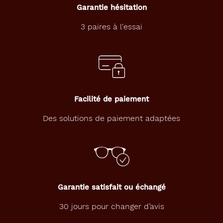
Garantie hésitation
46 mm
46 mm
3 paires à l'essai
Détails
techniques
Genre
Facilité de paiement
Enfant
Des solutions de paiement adaptées
Forme
de
la
monture
Papillon
Couleur
Garantie satisfait ou échangé
de
la
30 jours pour changer d’avis
monture