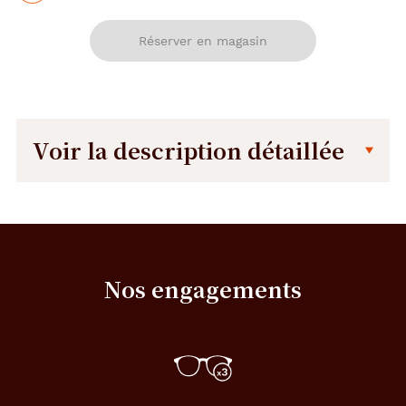
Réserver en magasin
Voir la description détaillée
Description
Dimensions
détaillée
de
la
monture
Nos engagements
46 mm
46 mm