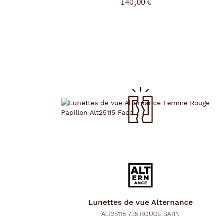
140,00 €
r
g
e
l
a
p
a
g
e
Lunettes de vue
Alternance
ALT25115 735 ROUGE SATIN