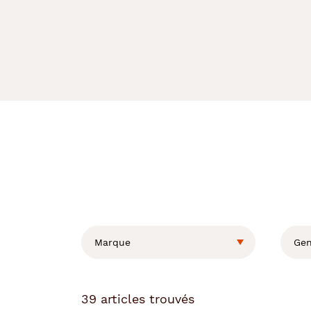
L
a
m
o
Marque
Gen
d
i
f
i
39
articles trouvés
c