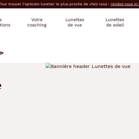
Pour trouver l'opticien lunetier le plus proche de chez vous :
rendez-vous ic
s
Votre
Lunettes
Lunettes
tions
coaching
de vue
de soleil
ge
e