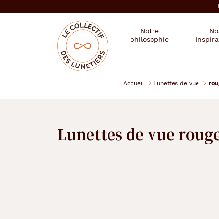
er au
tenu
cipal
Mon
Mon
Opticien
Notre
No
magasin
compte
le
philosophie
inspira
:
collectif
des
se
lunetiers
connecter
Accueil
Lunettes de vue
rou
Lunettes de vue roug