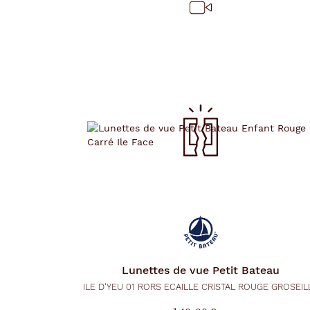
i
q
u
e
m
e
n
t
l
a
r
e
c
h
e
r
c
h
e
e
t
r
e
Lunettes de vue
Petit Bateau
c
ILE D'YEU 01 RORS ECAILLE CRISTAL ROUGE GROSEIL
h
a