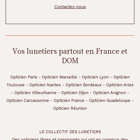
Contactez-nous
Vos lunetiers partout en France et
DOM
Opticien Paris
-
Opticien Marseille
-
Opticien Lyon
-
Opticien
Toulouse
-
Opticien Nantes
-
Opticien Bordeaux
-
Opticien Arles
-
Opticien Villeurbanne
-
Opticien Dijon
-
Opticien Avignon
-
Opticien Carcassonne
-
Opticien France
-
Opticien Guadeloupe
-
Opticien Réunion
LE COLLECTIF DES LUNETIERS
Des opticiens libres et passionnés qui ont en commun des