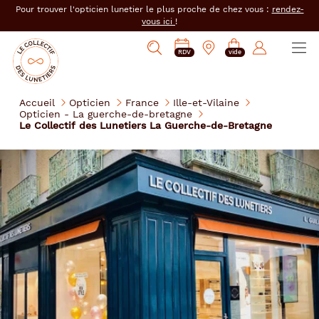
er au
Pour trouver l'opticien lunetier le plus proche de chez vous :
rendez-
tenu
vous ici
!
cipal
Ouvrir
Mon
Mon
Opticien
PRENDRE
Mes
Afficher
le
RDV
vide
magasin
compte
le
RDV
e-
la
menu
collectif
:
réservations
recherche
des
se
Accueil
Opticien
France
Ille-et-Vilaine
lunetiers
Opticien - La guerche-de-bretagne
connecter
Le Collectif des Lunetiers La Guerche-de-Bretagne