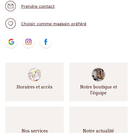
Prendre contact
Choisir comme magasin préféré
N
t.project.base.store.
t.project.base.store.
t.project.base.store.
o
u
s
s
u
i
v
Horaires et accès
Notre boutique et
r
l'équipe
e
Nos services
Notre actualité