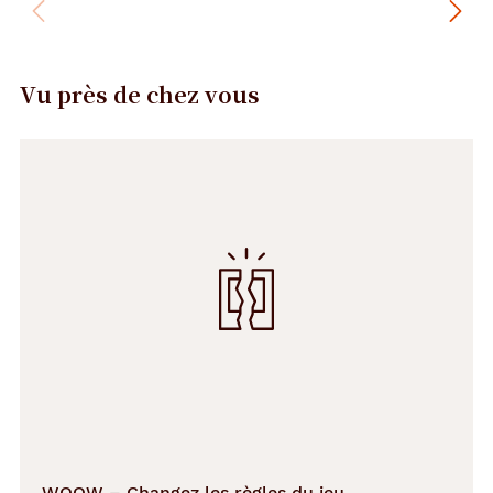
Vu près de chez vous
Précédent
Suivant
WOOW – Changez les règles du jeu