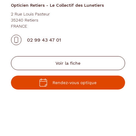
-
Opticien Retiers - Le Collectif des Lunetiers
Le
Collectif
2 Rue Louis Pasteur
35240 Retiers
des
FRANCE
Lunetiers
02 99 43 47 01
Voir la fiche
Rendez-vous optique