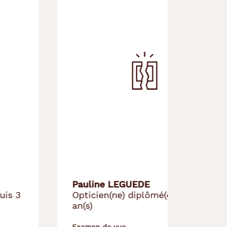
Pauline LEGUEDE
Laura
Opticien(ne) diplômé(e) depuis 9
Appre
an(s)
Examen de vue