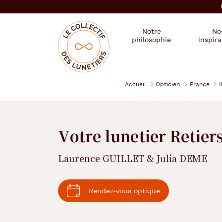
er au
tenu
cipal
Mon
Mon
Opticien
Notre
No
magasin
compte
le
philosophie
inspira
:
collectif
des
se
lunetiers
connecter
Accueil
Opticien
France
I
Votre lunetier Retier
Laurence GUILLET & Julia DEME
Rendez‑vous optique