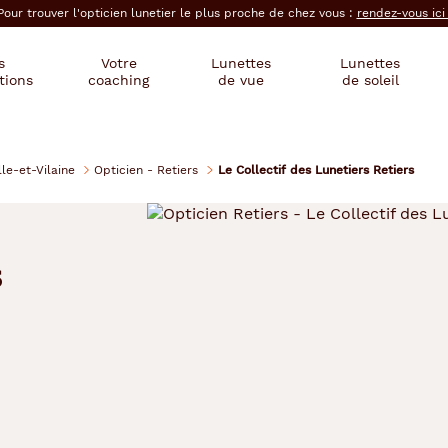
Pour trouver l'opticien lunetier le plus proche de chez vous :
rendez-vous ic
s
Votre
Lunettes
Lunettes
tions
coaching
de vue
de soleil
lle-et-Vilaine
Opticien - Retiers
Le Collectif des Lunetiers Retiers
s