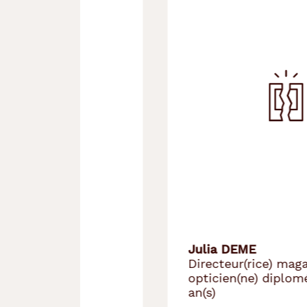
Précédent
Suivant
Julia DEME
Directeur(rice) magasin,
opticien(ne) diplomé(e) depuis 12
an(s)