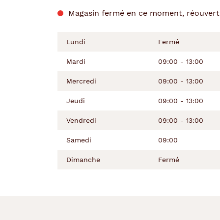
de
la
du
l’après-
Magasin fermé en ce moment, réouvertu
semaine
matin
midi
Lundi
Fermé
Mardi
09:00 - 13:00
Mercredi
09:00 - 13:00
Jeudi
09:00 - 13:00
Vendredi
09:00 - 13:00
Samedi
09:00
Dimanche
Fermé