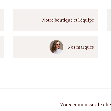
s
s
u
i
Notre boutique et l'équipe
v
r
e
Nos marques
Vous connaissez le ch