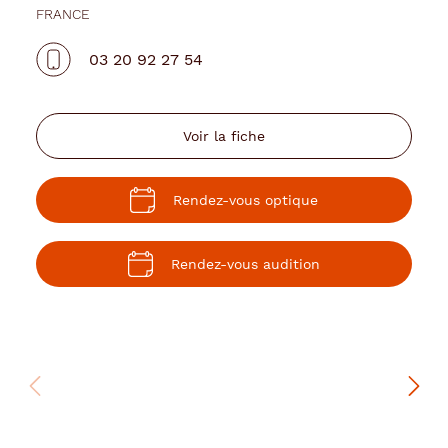
FRANCE
Lunetiers
03 20 92 27 54
Voir la fiche
Rendez-vous optique
Rendez-vous audition