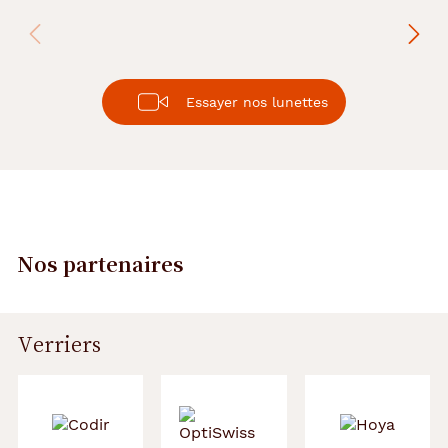
Essayer nos lunettes
Nos partenaires
Verriers
Précédent
Suivant