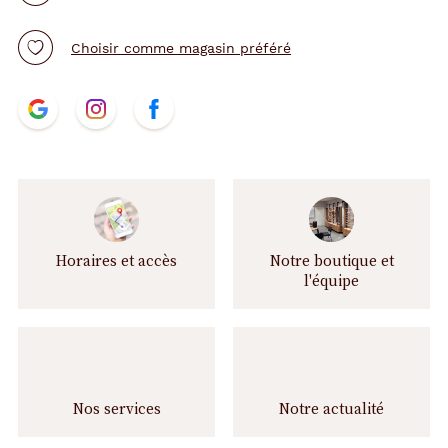
Choisir comme magasin préféré
N
t.project.base.store.
t.project.base.store.
t.project.base.store.
o
u
s
s
u
i
v
Horaires et accès
Notre boutique et
r
l'équipe
e
Nos services
Notre actualité