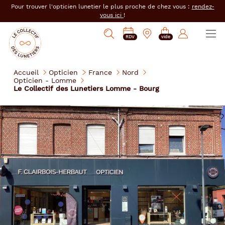
er au
Pour trouver l'opticien lunetier le plus proche de chez vous :
rendez-
tenu
vous ici
!
cipal
Ouvrir
Mon
Mon
Opticien
PRENDRE
Mes
Afficher
le
RDV
vide
magasin
compte
le
RDV
e-
la
menu
collectif
:
réservations
recherche
des
se
Accueil
Opticien
France
Nord
lunetiers
Opticien - Lomme
connecter
Le Collectif des Lunetiers Lomme - Bourg