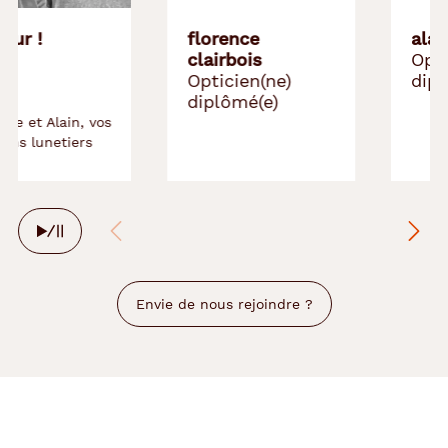
Bonjour !
florence
clairbois
Opticien(ne)
diplômé(e)
Florence et Alain, vos
opticiens lunetiers
Arrêter
le
défilement
automatique
Envie de nous rejoindre ?