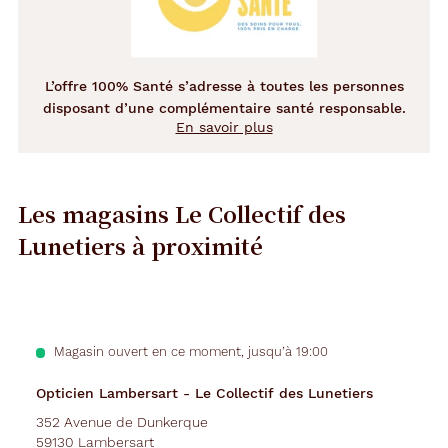
L’offre 100% Santé s’adresse à toutes les personnes
disposant d’une complémentaire santé responsable.
En savoir plus
Les magasins Le Collectif des
Lunetiers
à proximité
Précédent
Suivant
Opticien
Voir
Magasin ouvert en ce moment, jusqu’à 19:00
la
Lambersart
fiche
-
Opticien Lambersart - Le Collectif des Lunetiers
Le
Collectif
352 Avenue de Dunkerque
59130 Lambersart
des