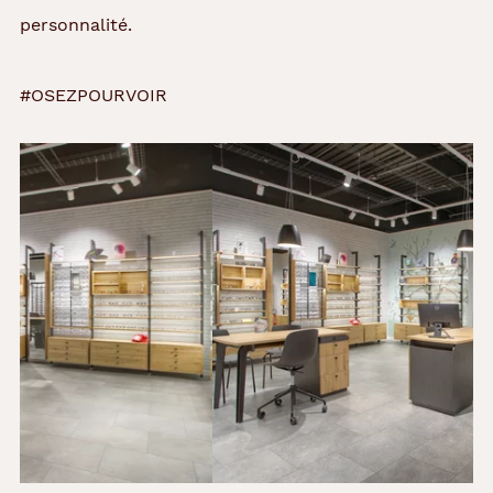
personnalité.
#OSEZPOURVOIR
Précédent
Suivant