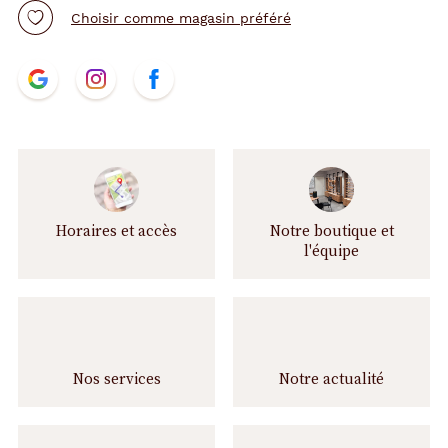
Choisir comme magasin préféré
N
t.project.base.store.
t.project.base.store.
t.project.base.store.
o
u
s
s
u
i
v
Horaires et accès
Notre boutique et
r
l'équipe
e
Nos services
Notre actualité