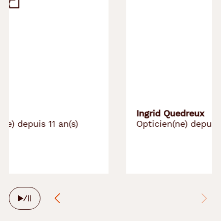
Ingrid Quedreux
Opticien(ne) depuis 1 an(s)
Arrêter
le
défilement
automatique