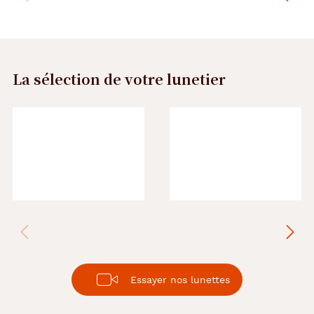
La sélection de votre lunetier
Précédent
Suivant
Essayer nos lunettes