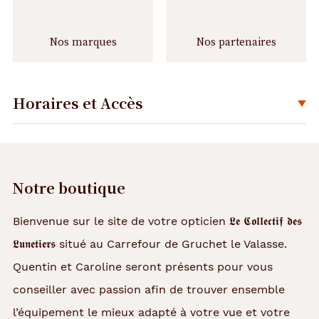
Nos marques
Nos partenaires
Horaires et Accès
Déplier
Notre boutique
Bienvenue sur le site de votre opticien 𝕷𝖊 𝕮𝖔𝖑𝖑𝖊𝖈𝖙𝖎𝖋 𝖉𝖊𝖘
𝕷𝖚𝖓𝖊𝖙𝖎𝖊𝖗𝖘 situé au Carrefour de Gruchet le Valasse.
Quentin et Caroline seront présents pour vous
conseiller avec passion afin de trouver ensemble
l’équipement le mieux adapté à votre vue et votre