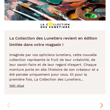
La Collection des Lunetiers revient en édition
limitée dans votre magasin !
Imaginée par vos opticiens lunetiers, cette nouvelle
collection représente le fruit de leur créativité, de
leur savoir-faire et de leur regard d'expert. Chaque
monture porte en elle l'histoire de son créateur et a
été pensée uniquement pour vous. Et pour la
première fois, La Collection des Lunetiers...
Voir plus
de
la
description
de
l'article
La
Collection