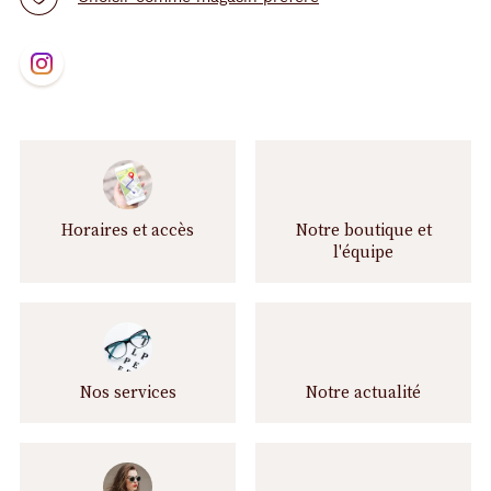
N
t.project.base.store.
o
u
s
s
u
i
v
Horaires et accès
Notre boutique et
r
l'équipe
e
Nos services
Notre actualité