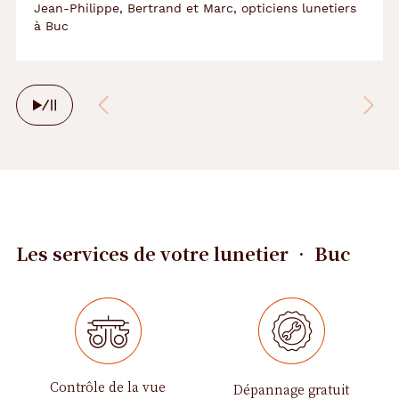
Jean-Philippe, Bertrand et Marc, opticiens lunetiers
à Buc
Arrêter
le
défilement
automatique
Les services de votre lunetier • Buc
Contrôle de la vue
Dépannage gratuit