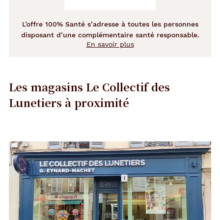
L’offre 100% Santé s’adresse à toutes les personnes
disposant d’une complémentaire santé responsable.
En savoir plus
Les magasins Le Collectif des
Lunetiers
à proximité
Précédent
Suivant
Opticien
Voir
la
Versailles
fiche
-
Montreuil
-
Le
Collectif