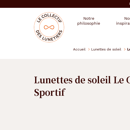
er au
tenu
cipal
Mon
Mon
Opticien
Notre
No
magasin
compte
le
philosophie
inspira
:
collectif
des
se
lunetiers
connecter
Accueil
Lunettes de soleil
L
Lunettes de soleil Le
Sportif