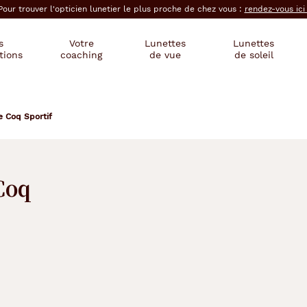
Pour trouver l'opticien lunetier le plus proche de chez vous :
rendez-vous ic
s
Votre
Lunettes
Lunettes
tions
coaching
de vue
de soleil
e Coq Sportif
 Coq