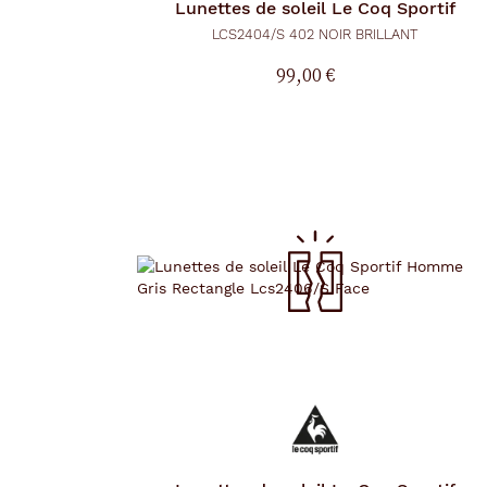
Lunettes de soleil
Le Coq Sportif
r
g
LCS2404/S 402 NOIR BRILLANT
e
l
99,00 €
a
p
a
g
e