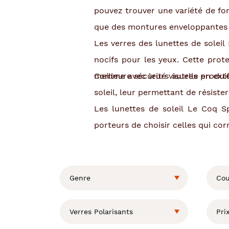
pouvez trouver une variété de for
que des montures enveloppantes p
Les verres des lunettes de soleil
nocifs pour les yeux. Cette prot
meilleure sécurité visuelle en exté
Comme avec leurs autres produits
soleil, leur permettant de résister
Les lunettes de soleil Le Coq S
porteurs de choisir celles qui co
L
a
m
o
Genre
Cou
d
i
f
Verres Polarisants
Pri
i
c