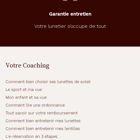
Garantie entretien
Votre lunetier s’occupe de tout
Votre Coaching
Comment bien choisir ses lunettes de soleil
Le sport et ma vue
Mon enfant et sa vue
Comment lire une ordonnance
Tout savoir sur votre remboursement
Comment bien entretenir mes lunettes
Comment bien entretenir mes lentilles
L'e-réservation en 3 étapes