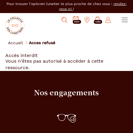
er au
Pour trouver l'opticien lunetier le plus proche de chez vous :
rendez-
tenu
vous ici
!
cipal
Ouvrir
Mon
Mon
Opticien
PRENDRE
Mes
Afficher
le
RDV
vide
magasin
compte
le
RDV
e-
la
menu
collectif
:
réservations
recherche
des
se
Accueil
Acces refusé
lunetiers
connecter
Accès interdit
Vous n'êtes pas autorisé à accéder à cette
ressource.
Nos engagements