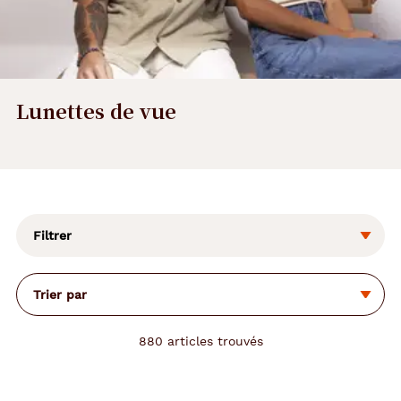
Lunettes de vue
L
a
m
o
Filtrer
d
i
f
Trier par
i
c
a
880
articles trouvés
t
i
o
n