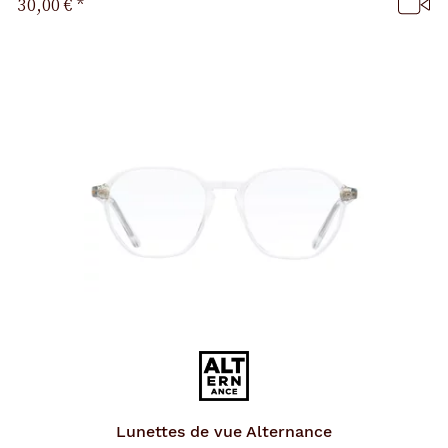
30,00 €
*
p
a
g
e
Lunettes de vue
Alternance