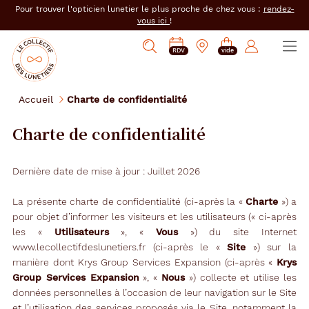
er au
Pour trouver l'opticien lunetier le plus proche de chez vous :
rendez-
tenu
vous ici
!
cipal
Ouvrir
Mon
Mon
Opticien
PRENDRE
Mes
Afficher
le
RDV
vide
magasin
compte
le
RDV
e-
la
menu
collectif
:
réservations
recherche
des
se
Accueil
Charte de confidentialité
lunetiers
connecter
Charte de confidentialité
Dernière date de mise à jour : Juillet 2026
La présente charte de confidentialité (ci-après la «
Charte
») a
pour objet d’informer les visiteurs et les utilisateurs (« ci-après
les «
Utilisateurs
», «
Vous
») du site Internet
www.lecollectifdeslunetiers.fr (ci-après le «
Site
») sur la
manière dont Krys Group Services Expansion (ci-après «
Krys
Group Services Expansion
», «
Nous
») collecte et utilise les
données personnelles à l’occasion de leur navigation sur le Site
et l’utilisation des services proposés via le Site, notamment la