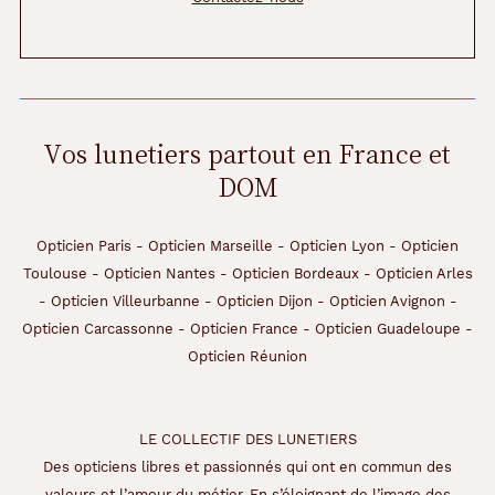
Vos lunetiers partout en France et
DOM
Opticien Paris
-
Opticien Marseille
-
Opticien Lyon
-
Opticien
Toulouse
-
Opticien Nantes
-
Opticien Bordeaux
-
Opticien Arles
-
Opticien Villeurbanne
-
Opticien Dijon
-
Opticien Avignon
-
Opticien Carcassonne
-
Opticien France
-
Opticien Guadeloupe
-
Opticien Réunion
LE COLLECTIF DES LUNETIERS
Des opticiens libres et passionnés qui ont en commun des
valeurs et l’amour du métier. En s’éloignant de l’image des