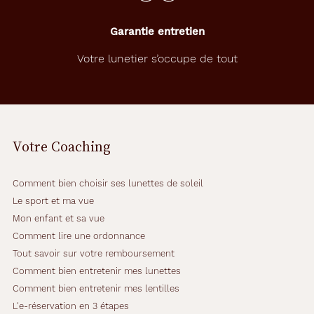
Garantie entretien
Votre lunetier s’occupe de tout
Votre Coaching
Comment bien choisir ses lunettes de soleil
Le sport et ma vue
Mon enfant et sa vue
Comment lire une ordonnance
Tout savoir sur votre remboursement
Comment bien entretenir mes lunettes
Comment bien entretenir mes lentilles
L'e-réservation en 3 étapes