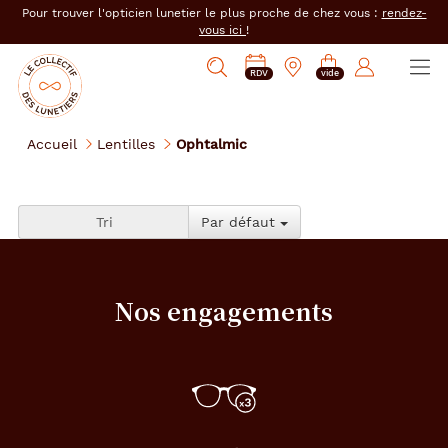
er au
Pour trouver l'opticien lunetier le plus proche de chez vous :
rendez-
tenu
vous ici
!
cipal
Ouvrir
Mon
Mon
Opticien
PRENDRE
Mes
Afficher
le
RDV
vide
magasin
compte
le
RDV
e-
la
menu
collectif
:
réservations
recherche
des
se
Accueil
Lentilles
Ophtalmic
lunetiers
connecter
Tri
Par défaut
Nos engagements