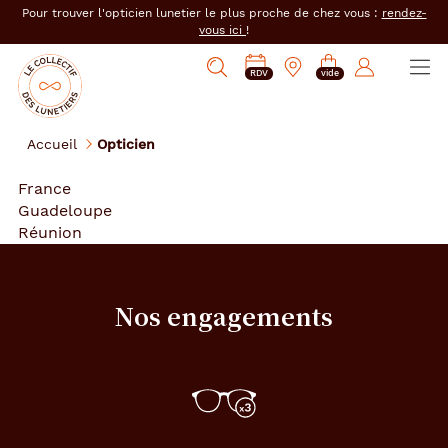
er au
Pour trouver l'opticien lunetier le plus proche de chez vous :
rendez-
tenu
vous ici
!
cipal
Ouvrir
Mon
Mon
Opticien
PRENDRE
Mes
Afficher
le
RDV
vide
magasin
compte
le
RDV
e-
la
menu
collectif
:
réservations
recherche
des
se
Accueil
Opticien
lunetiers
connecter
France
Guadeloupe
Réunion
Nos engagements