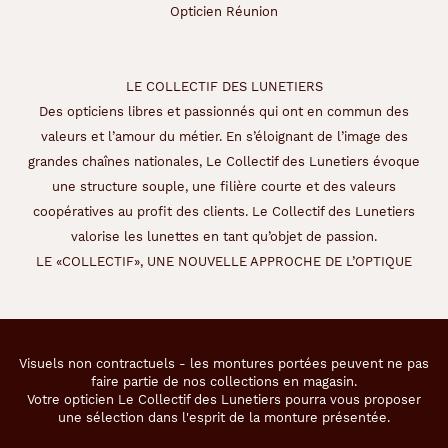
Opticien Réunion
LE COLLECTIF DES LUNETIERS
Des opticiens libres et passionnés qui ont en commun des
valeurs et l’amour du métier. En s’éloignant de l’image des
grandes chaînes nationales, Le Collectif des Lunetiers évoque
une structure souple, une filière courte et des valeurs
coopératives au profit des clients. Le Collectif des Lunetiers
valorise les lunettes en tant qu’objet de passion.
LE «COLLECTIF», UNE NOUVELLE APPROCHE DE L’OPTIQUE
Visuels non contractuels - les montures portées peuvent ne pas
faire partie de nos collections en magasin.
Votre opticien Le Collectif des Lunetiers pourra vous proposer
une sélection dans l'esprit de la monture présentée.