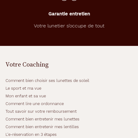
Garantie entretien
Votre lunetier s’occupe de tout
Votre Coaching
Comment bien choisir ses lunettes de soleil
Le sport et ma vue
Mon enfant et sa vue
Comment lire une ordonnance
Tout savoir sur votre remboursement
Comment bien entretenir mes lunettes
Comment bien entretenir mes lentilles
L'e-réservation en 3 étapes