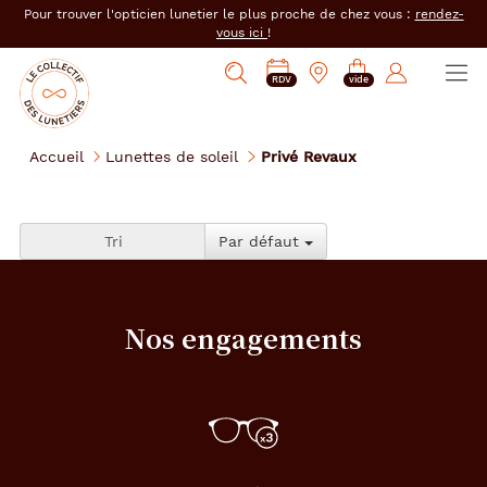
er au
Pour trouver l'opticien lunetier le plus proche de chez vous :
rendez-
tenu
vous ici
!
cipal
Ouvrir
Mon
Mon
Opticien
PRENDRE
Mes
Afficher
le
RDV
vide
magasin
compte
le
RDV
e-
la
menu
collectif
:
réservations
recherche
des
se
Accueil
Lunettes de soleil
Privé Revaux
lunetiers
connecter
Tri
Par défaut
Nos engagements