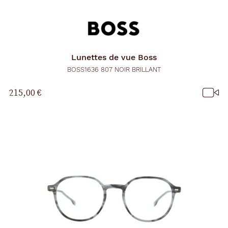
r
e
c
h
a
r
Lunettes de vue
Boss
g
e
BOSS1636 807 NOIR BRILLANT
l
a
215,00 €
p
a
g
e