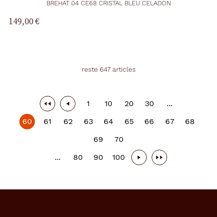
BREHAT 04 CE68 CRISTAL BLEU CELADON
149,00 €
reste 647 articles
1
10
20
30
...
60
61
62
63
64
65
66
67
68
69
70
...
80
90
100