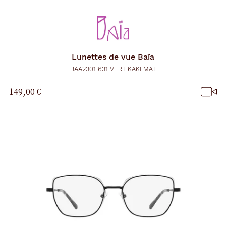
r
e
c
h
a
r
Lunettes de vue
Baïa
g
e
BAA2301 631 VERT KAKI MAT
l
a
149,00 €
p
a
g
e