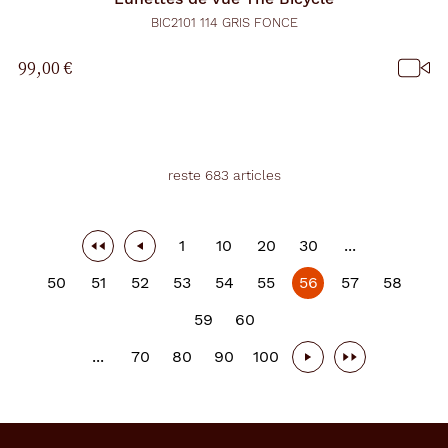
BIC2101 114 GRIS FONCE
99,00 €
reste 683 articles
1
10
20
30
...
50
51
52
53
54
55
56
57
58
59
60
...
70
80
90
100