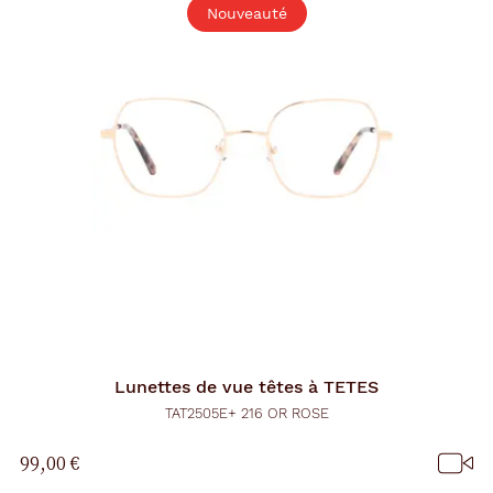
n
Nouveauté
d
'
u
n
f
i
l
t
r
e
l
a
n
c
e
a
u
t
o
m
Lunettes de vue
têtes à TETES
a
t
TAT2505E+ 216 OR ROSE
i
q
99,00 €
u
e