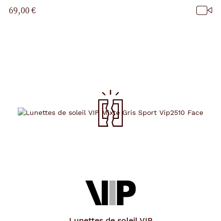
a
69,00 €
p
a
g
e
Lunettes de soleil
VIP