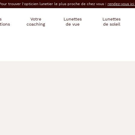
Pour trouver l'opticien lunetier le plus proche de chez vous :
rendez-vous ic
s
Votre
Lunettes
Lunettes
tions
coaching
de vue
de soleil