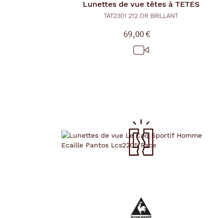
Lunettes de vue
têtes à TETES
r
g
TAT2301 212 OR BRILLANT
e
l
69,00 €
a
p
a
g
e