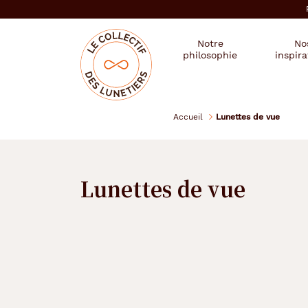
er au
tenu
cipal
Mon
Mon
Opticien
Notre
No
magasin
compte
le
philosophie
inspira
:
collectif
des
se
lunetiers
connecter
Accueil
Lunettes de vue
Lunettes de vue