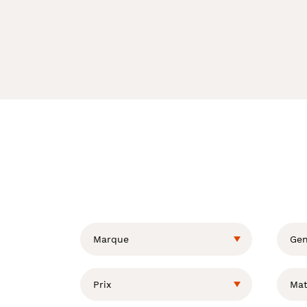
L
a
m
o
Marque
Gen
d
i
f
Prix
Mat
i
c