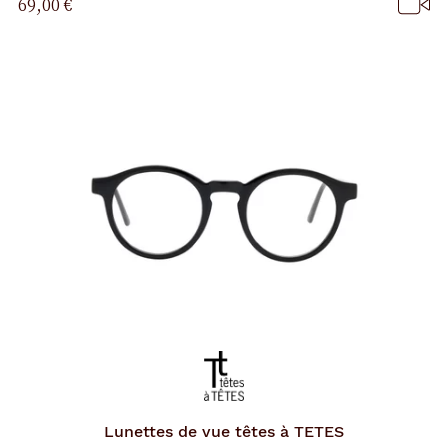
69,00 €
p
a
g
e
Lunettes de vue
têtes à TETES