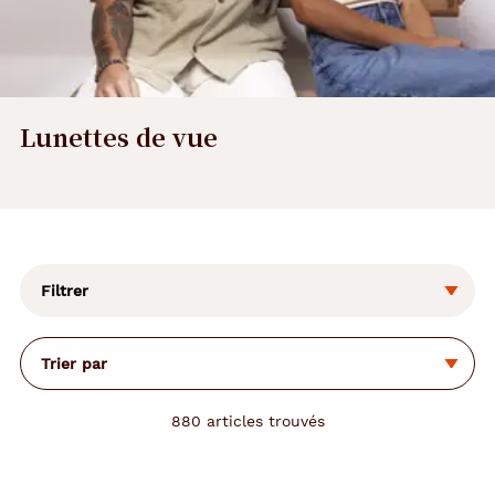
Lunettes de vue
L
a
m
o
Filtrer
d
i
f
Trier par
i
c
a
880
articles trouvés
t
i
o
n