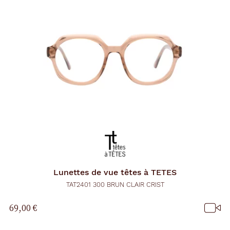
d
'
u
n
f
i
l
t
r
e
l
a
n
c
e
a
u
t
o
m
Lunettes de vue
têtes à TETES
a
t
TAT2401 300 BRUN CLAIR CRIST
i
q
69,00 €
u
e
m