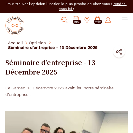
er au
Pour trouver l'opticien lunetier le plus proche de chez vous :
rendez-
tenu
vous ici
!
cipal
Ouvrir
Mon
Mon
Opticien
PRENDRE
Mes
Afficher
le
RDV
vide
magasin
compte
le
RDV
e-
la
menu
collectif
:
réservations
recherche
des
se
Accueil
Opticien
lunetiers
Partag
Séminaire d'entreprise - 13 Décembre 2025
connecter
Par
sur
:
Séminaire d'entreprise - 13
sur
Décembre 2025
Ce Samedi 13 Décembre 2025 avait lieu notre séminaire
d'entreprise !