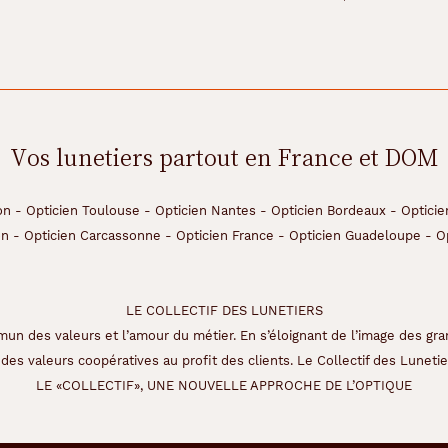
Vos lunetiers partout en France et DOM
on
-
Opticien Toulouse
-
Opticien Nantes
-
Opticien Bordeaux
-
Opticie
on
-
Opticien Carcassonne
-
Opticien France
-
Opticien Guadeloupe
-
O
LE COLLECTIF DES LUNETIERS
un des valeurs et l’amour du métier. En s’éloignant de l’image des gra
des valeurs coopératives au profit des clients. Le Collectif des Lunetier
LE «COLLECTIF», UNE NOUVELLE APPROCHE DE L’OPTIQUE