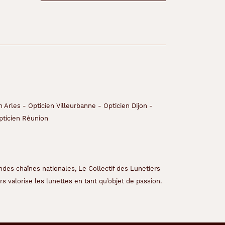
n Arles
-
Opticien Villeurbanne
-
Opticien Dijon
-
pticien Réunion
ndes chaînes nationales, Le Collectif des Lunetiers
s valorise les lunettes en tant qu’objet de passion.