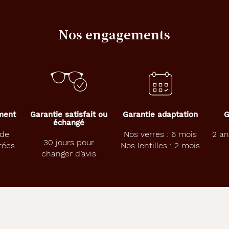
Nos engagements
ement
Garantie satisfait ou
Garantie adaptation
G
échangé
 de
Nos verres : 6 mois
2 an
30 jours pour
tées
Nos lentilles : 2 mois
changer d’avis