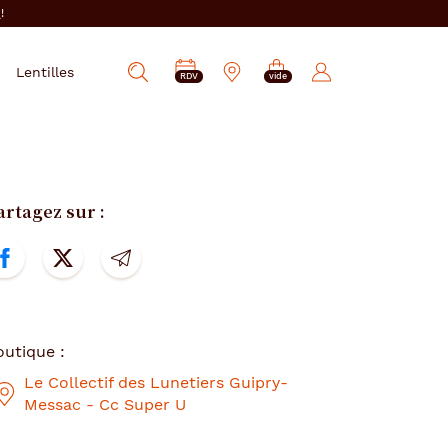
i
!
PRENDRE
Mes
Lentilles
Afficher
RDV
vide
RDV
e-
la
réservations
recherche
artagez sur :
Partagez
Partagez
Partagez
cette
cette
cette
outique :
page
page
page
Le Collectif des Lunetiers Guipry-
Messac - Cc Super U
sur
sur
par