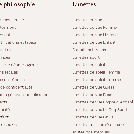
e philosophie
Lunettes
mmes nous ?
Lunettes de vue
tez-nous
Lunettes de vue Femme
ement
Lunettes de vue Homme
tifications et labels
Lunettes de vue Enfant
anties
Forfaits petits prix
rvices
Lunettes sport
charte déontologique
Lunettes de soleil
ns légales
Lunettes de soleil Femme
ue des Cookies
Lunettes de soleil Homme
de confidentialité
Lunettes de vue Guess
ons générales d'utilisation
Lunettes de vue Boss
ients
Lunettes de vue Emporio Armani
bilité
Lunettes de vue Le Coq Sportif
nfant
Lunettes de vue Levi's
es cookies
Lunettes anti-lumière bleue
Toutes nos marques