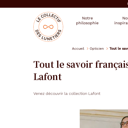
er au
tenu
cipal
Mon
Mon
Opticien
Notre
No
magasin
compte
le
philosophie
inspira
:
collectif
des
se
lunetiers
connecter
Accueil
Opticien
Tout le sav
Tout le savoir français
Lafont
Venez découvrir la collection Lafont