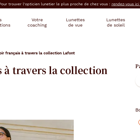
Pour trouver l'opticien lunetier le plus proche de chez vous :
rendez-vous ic
s
Votre
Lunettes
Lunettes
tions
coaching
de vue
de soleil
oir français à travers la collection Lafont
P
 à travers la collection
B